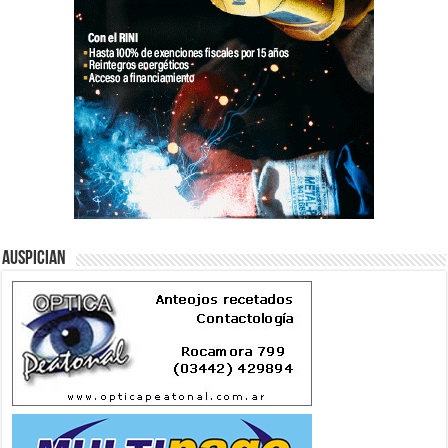
Auspician