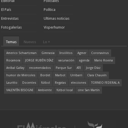
Editorial
Policiales
El País
Política
Entrevistas
Ultimas noticias
Fotogalerías
Visperhumor
Temas
Nuevos
Lo +
Americo Schvartzman
Gimnasia
Insólitos
Agmer
Coronavirus
Rocamora
JORGE RUBÉN DÍAZ
vacunación
agenda
Mario Rovina
Aníbal Gallay
recomendados
Parque Sur
ATE
Jorge Díaz
humor de Miércoles
Bordet
Marbot
Urribarri
Clara Chauvín
Lauritto
Docentes
fútbol
Regatas
elecciones
TORNEO FEDERAL A
VALENTÍN BISOGNI
Ambiente
fútbol local
cine San Martín