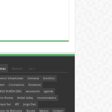
mas
Nuevos
Lo +
erico Schvartzman
Gimnasia
Insólitos
mer
Coronavirus
Rocamora
RGE RUBÉN DÍAZ
vacunación
agenda
rio Rovina
Aníbal Gallay
recomendados
rque Sur
ATE
Jorge Díaz
mor de Miércoles
Bordet
Marbot
Urribarri