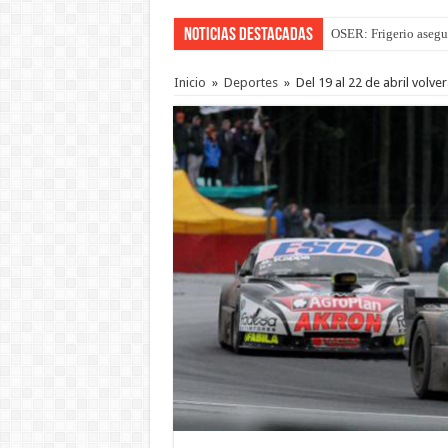
Noticias Destacadas
OSER: Frigerio asegu
Por primera vez hicie
Inicio
»
Deportes
»
Del 19 al 22 de abril volv