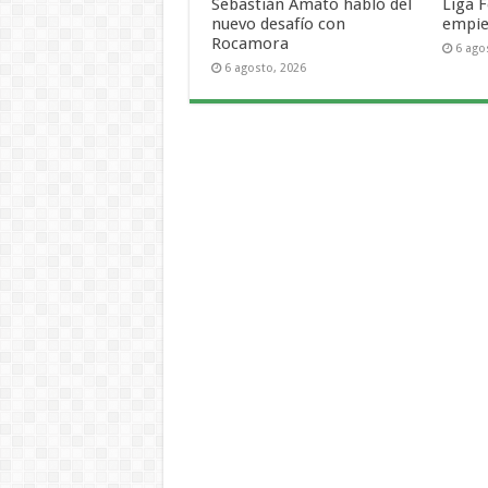
Sebastián Amato habló del
Liga F
nuevo desafío con
empie
Rocamora
6 ago
6 agosto, 2026