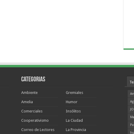
Categorias
Te
Ambiente
Gremiales
Am
Amelia
Humor
Ag
JO
Comerciales
Insólitos
Ma
Cooperativismo
La Ciudad
Pa
Correo de Lectores
La Provincia
hu