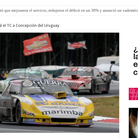
ró que mejoraron el servicio, redujeron el déficit en un 30% y anunció un vademé
ron una cirugía de reconstrucción torácica en el Hospital Urquiza
erá el TC a Concepción del Uruguay