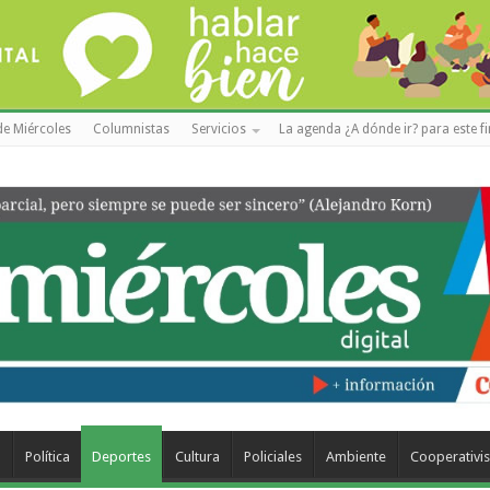
de Miércoles
Columnistas
Servicios
La agenda ¿A dónde ir? para este f
a
Política
Deportes
Cultura
Policiales
Ambiente
Cooperativi