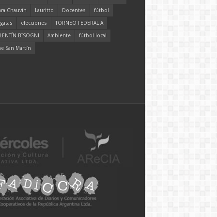
ara Chauvín
Lauritto
Docentes
fútbol
gatas
elecciones
TORNEO FEDERAL A
LENTÍN BISOGNI
Ambiente
fútbol local
ne San Martín