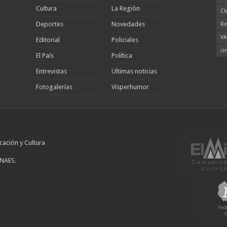
Cultura
La Región
Cl
Deportes
Novedades
Re
VA
Editorial
Policiales
ci
El País
Política
Entrevistas
Ultimas noticias
Fotogalerías
Visperhumor
cación y Cultura
INAES.