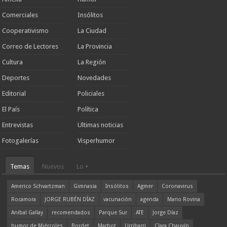
Comerciales
Insólitos
Cooperativismo
La Ciudad
Correo de Lectores
La Provincia
Cultura
La Región
Deportes
Novedades
Editorial
Policiales
El País
Política
Entrevistas
Ultimas noticias
Fotogalerías
Visperhumor
Temas
Nuevos
Lo +
Americo Schvartzman
Gimnasia
Insólitos
Agmer
Coronavirus
Rocamora
JORGE RUBÉN DÍAZ
vacunación
agenda
Mario Rovina
Aníbal Gallay
recomendados
Parque Sur
ATE
Jorge Díaz
humor de Miércoles
Bordet
Marbot
Urribarri
Clara Chauvín