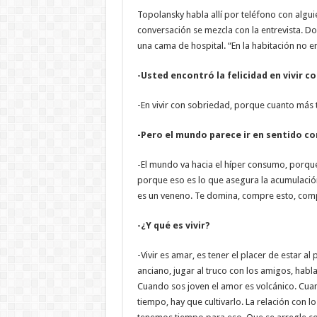
Topolansky habla allí por teléfono con algui
conversación se mezcla con la entrevista. Do
una cama de hospital. “En la habitación no e
-Usted encontró la felicidad en vivir 
-En vivir con sobriedad, porque cuanto más t
-Pero el mundo parece ir en sentido co
-El mundo va hacia el híper consumo, porque 
porque eso es lo que asegura la acumulaci
es un veneno. Te domina, compre esto, compre
-¿Y qué es vivir?
-Vivir es amar, es tener el placer de estar a
anciano, jugar al truco con los amigos, habl
Cuando sos joven el amor es volcánico. Cuan
tiempo, hay que cultivarlo. La relación con lo