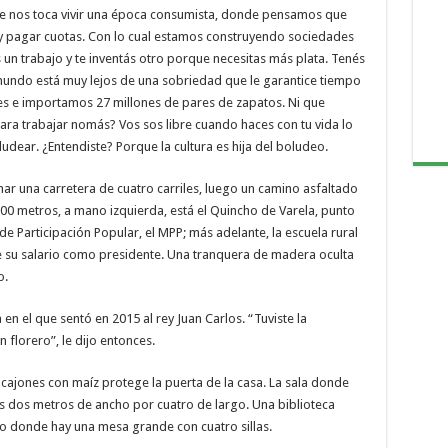
que nos toca vivir una época consumista, donde pensamos que
 y pagar cuotas. Con lo cual estamos construyendo sociedades
 un trabajo y te inventás otro porque necesitas más plata. Tenés
l mundo está muy lejos de una sobriedad que le garantice tiempo
ones e importamos 27 millones de pares de zapatos. Ni que
ra trabajar nomás? Vos sos libre cuando haces con tu vida lo
udear. ¿Entendiste? Porque la cultura es hija del boludeo.
mar una carretera de cuatro carriles, luego un camino asfaltado
200 metros, a mano izquierda, está el Quincho de Varela, punto
de Participación Popular, el MPP; más adelante, la escuela rural
e su salario como presidente. Una tranquera de madera oculta
o.
en el que sentó en 2015 al rey Juan Carlos. “Tuviste la
 florero”, le dijo entonces.
e cajones con maíz protege la puerta de la casa. La sala donde
os dos metros de ancho por cuatro de largo. Una biblioteca
o donde hay una mesa grande con cuatro sillas.