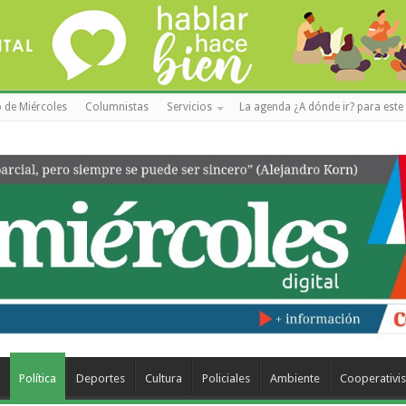
 de Miércoles
Columnistas
Servicios
La agenda ¿A dónde ir? para este 
a
Política
Deportes
Cultura
Policiales
Ambiente
Cooperativi