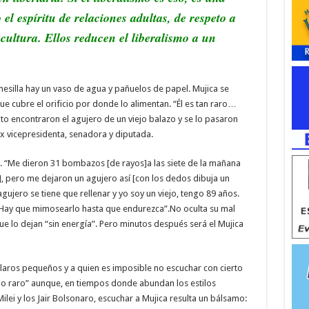
 el espíritu de relaciones adultas, de respeto a
 cultura. Ellos reducen el liberalismo a un
mesilla hay un vaso de agua y pañuelos de papel. Mujica se
ue cubre el orificio por donde lo alimentan. “Él es tan raro…
ito encontraron el agujero de un viejo balazo y se lo pasaron
ex vicepresidenta, senadora y diputada.
. “Me dieron 31 bombazos [de rayos]a las siete de la mañana
r], pero me dejaron un agujero así [con los dedos dibuja un
gujero se tiene que rellenar y yo soy un viejo, tengo 89 años.
Hay que mimosearlo hasta que endurezca”.No oculta su mal
e lo dejan “sin energía”. Pero minutos después será el Mujica
claros pequeños y a quien es imposible no escuchar con cierto
o raro” aunque, en tiempos donde abundan los estilos
ilei y los Jair Bolsonaro, escuchar a Mujica resulta un bálsamo: