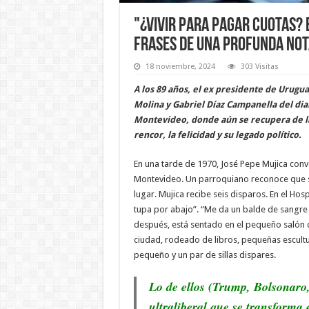
"¿Vivir para pagar cuotas? E
frases de una profunda not
18 noviembre, 2024
303 Visitas
A los 89 años, el ex presidente de Urugua
Molina y Gabriel Díaz Campanella del diar
Montevideo, donde aún se recupera de las
rencor, la felicidad y su legado político.
En una tarde de 1970, José Pepe Mujica conv
Montevideo. Un parroquiano reconoce que son
lugar. Mujica recibe seis disparos. En el Hos
tupa por abajo”. “Me da un balde de sangre 
después, está sentado en el pequeño salón de
ciudad, rodeado de libros, pequeñas escultur
pequeño y un par de sillas dispares.
Lo de ellos (Trump, Bolsonaro,
ultraliberal que se transforma e