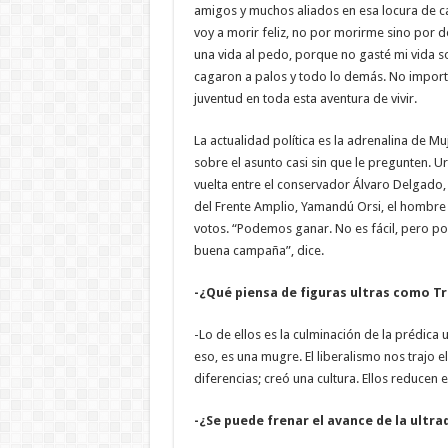
amigos y muchos aliados en esa locura de ca
voy a morir feliz, no por morirme sino por 
una vida al pedo, porque no gasté mi vida 
cagaron a palos y todo lo demás. No import
juventud en toda esta aventura de vivir.
La actualidad política es la adrenalina de Muj
sobre el asunto casi sin que le pregunten. 
vuelta entre el conservador Álvaro Delgado, 
del Frente Amplio, Yamandú Orsi, el hombre 
votos. “Podemos ganar. No es fácil, pero 
buena campaña”, dice.
-¿Qué piensa de figuras ultras como T
-Lo de ellos es la culminación de la prédica u
eso, es una mugre. El liberalismo nos trajo el
diferencias; creó una cultura. Ellos reducen 
-¿Se puede frenar el avance de la ultr