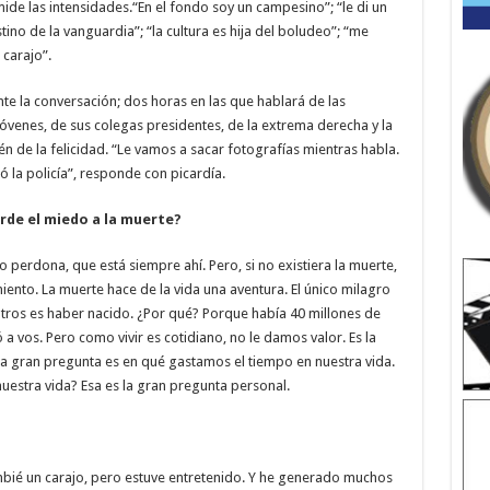
ide las intensidades.“En el fondo soy un campesino”; “le di un
stino de la vanguardia”; “la cultura es hija del boludeo”; “me
carajo”.
e la conversación; dos horas en las que hablará de las
 jóvenes, de sus colegas presidentes, de la extrema derecha y la
én de la felicidad. “Le vamos a sacar fotografías mientras habla.
 la policía”, responde con picardía.
erde el miedo a la muerte?
perdona, que está siempre ahí. Pero, si no existiera la muerte,
miento. La muerte hace de la vida una aventura. El único milagro
ros es haber nacido. ¿Por qué? Porque había 40 millones de
a vos. Pero como vivir es cotidiano, no le damos valor. Es la
 La gran pregunta es en qué gastamos el tiempo en nuestra vida.
 nuestra vida? Esa es la gran pregunta personal.
bié un carajo, pero estuve entretenido. Y he generado muchos