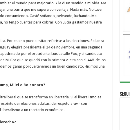
mbiar el mundo para mejorarlo. Y le di un sentido a mi vida. Me
dejar una barra que me supera con ventaja. Nada más. No tuve
solo consumiendo. Gasté soñando, peleando, luchando. Me
a, no tengo cuentas para cobrar. Con Lucía gastamos nuestra
ica. Por eso no puede evitar referirse a las elecciones. Se lanza
Uruguay elegirá presidente el 24 de noviembre, en una segunda
apadrinado por el presidente, Luis Lacalle Pou, y el candidato
de Mujica que se quedó con la primera vuelta con el 44% de los
podemos ganar porque tenemos un buen candidato. Hicimos una
rump, Milei o Bolsonaro?
Segui
ltraliberal que se transforma en libertaria. Si el liberalismo es
 espíritu de relaciones adultas, de respeto a vivir con
el liberalismo a un recetario económico.
aderecha?