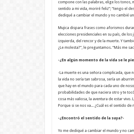
compone con las palabras, elige los tonos, m
sentido a mi vida, moriré feliz”; “tengo el de
dediqué a cambiar el mundo y no cambié un 
Mujica dispara frases como aforismos durant
elecciones presidenciales en su país, de los
izquierda, del rencor y de la muerte. Y tambi
¿Le molesta?”, le preguntamos. “Más me sacó
-¿En algún momento de la vida se le pi
-La muerte es una señora complicada, que no 
la vida no sería tan sabrosa, sería un aburri
que hay en el mundo para cada uno de nosot
probabilidades de que naciera otro y te tocó 
cosa más valiosa, la aventura de estar vivo.
Porque si se nos va... ¿Cuál es el sentido de
-¿Encontró el sentido de la suya?-
Yo me dediqué a cambiar el mundo y no cam