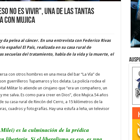
so no es vivir", una de las tantas
a con Mujica
y da pelea al cáncer. En una entrevista con Federico Rivas
io español El País, realizada en su casa rural de
 secuelas del tratamiento, habla de la vida y la muerte, el
Ausp
ersa con otros hombres en una mesa del bar “La Vía” de
 guerrilleros Tupamaros y los delata. La policía rodea el
pital Militar lo atiende un cirujano que “era un compañero, un
y me salva. Es como para creer en Dios”, dice Mujica.54 años
 su casa rural de Rincón del Cerro, a 15 kilómetros de la
as, cuadros y fotografías. Hay una estufa a leña, un televisor
Milei) es la culminación de la prédica
n libertaria. Si el liberalismo es eso, es una