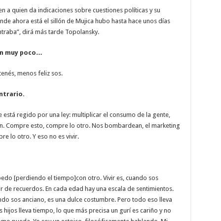
en a quien da indicaciones sobre cuestiones políticas y su
nde ahora está el sillón de Mujica hubo hasta hace unos días
ntraba”, dirá más tarde Topolansky.
con muy poco…
enés, menos feliz sos.
ntrario.
está regido por una ley: multiplicar el consumo de la gente,
ón. Compre esto, compre lo otro. Nos bombardean, el marketing
 lo otro. Y eso no es vivir.
l pedo [perdiendo el tiempo]con otro. Vivir es, cuando sos
ar de recuerdos. En cada edad hay una escala de sentimientos.
do sos anciano, es una dulce costumbre. Pero todo eso lleva
s hijos lleva tiempo, lo que más precisa un gurí es cariño y no