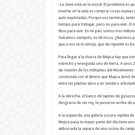
-La clave está en la moral. El problema es 
triunfar en la vida es comprar cosas nuevas
auto explotadas. Porque vos terminás, tenés
tiempo para trabajar, pero no para vivir. E
libre para vivir. En mi país somos tres mill
fuéramos ciempiés, es de locos. ¿Nacimos pa
que a vos se te antoja, que de repente es bol
Para llegar a la chacra de Mujica hay que to
estrecho y enseguida uno de tierra. A unos 
de reunión de los militantes del Movimiento 
construida con el dinero que Mujica donó d
entre las plantas abre a un sendero arbolad
A la derecha, el banco de tapitas de gaseosa 
desgracia de ser rey, te pusieron arriba de un
A la izquierda, una galería oscura repleta d
Mujica pasa la mayor parte del día tiene un
atiborrada la separa de una cocina de camp