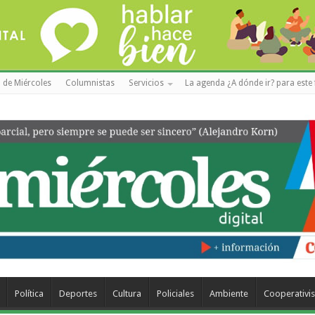
 de Miércoles
Columnistas
Servicios
La agenda ¿A dónde ir? para este 
Política
Deportes
Cultura
Policiales
Ambiente
Cooperativi