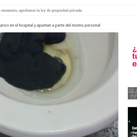
s: el 35% de los 90 niños, niñas y adolescentes que esperan una familia tiene CU
arios en el hospital y apuntan a parte del mismo personal