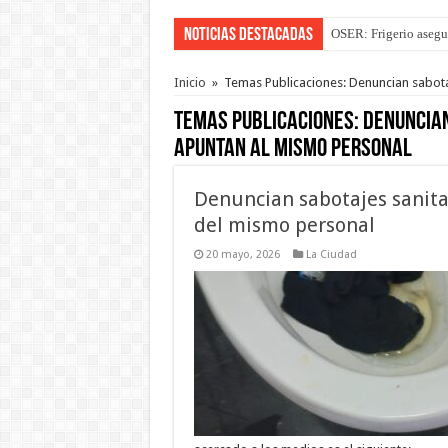
Noticias Destacadas
OSER: Frigerio asegu
La Justicia suspende 
Inicio
»
Temas Publicaciones: Denuncian sabotaj
Temas Publicaciones:
Denuncian
apuntan al mismo personal
Denuncian sabotajes sanitar
del mismo personal
20 mayo, 2026
La Ciudad