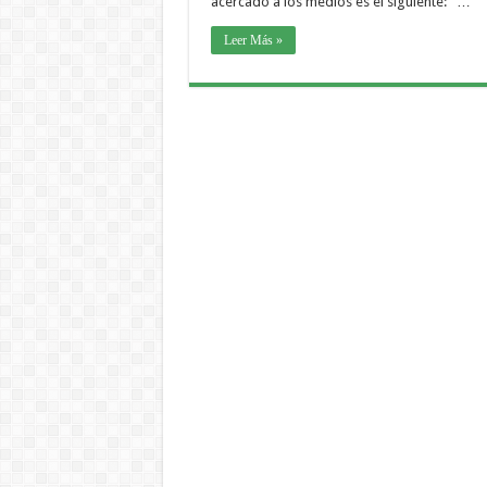
acercado a los medios es el siguiente: …
Leer Más »