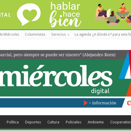
de Miércoles
Columnistas
Servicios
La agenda ¿A dónde ir? para este f
a
Política
Deportes
Cultura
Policiales
Ambiente
Cooperativ