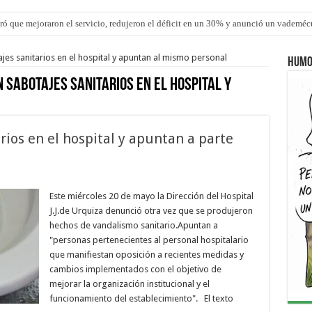
ró que mejoraron el servicio, redujeron el déficit en un 30% y anunció un vademé
los ultraprocesados en las viandas escolares de Entre Ríos
es sanitarios en el hospital y apuntan al mismo personal
Humo
 sabotajes sanitarios en el hospital y
ios en el hospital y apuntan a parte
Este miércoles 20 de mayo la Dirección del Hospital
J.J.de Urquiza denunció otra vez que se produjeron
hechos de vandalismo sanitario.Apuntan a
"personas pertenecientes al personal hospitalario
que manifiestan oposición a recientes medidas y
cambios implementados con el objetivo de
mejorar la organización institucional y el
funcionamiento del establecimiento". El texto