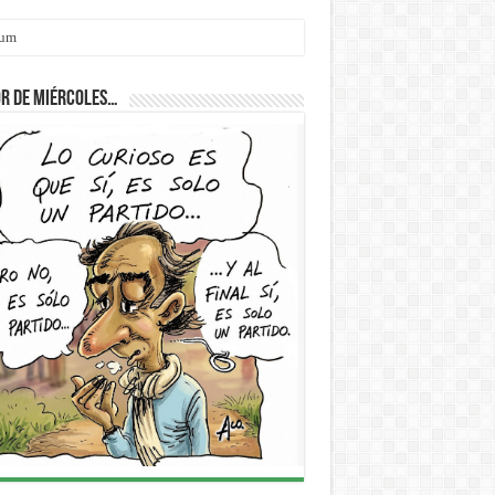
cum
r de Miércoles…