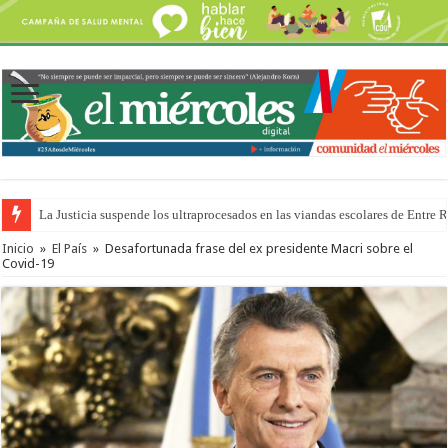
La Justicia suspende los ultraprocesados en las viandas escolares de Entre 
Se presentará la obra “La Runfla de los Macanos”
Inicio
»
El País
»
Desafortunada frase del ex presidente Macri sobre el
Covid-19