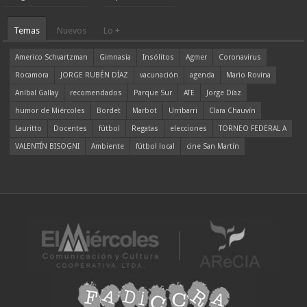
Temas
Nuevos
Lo +
Americo Schvartzman
Gimnasia
Insólitos
Agmer
Coronavirus
Rocamora
JORGE RUBÉN DÍAZ
vacunación
agenda
Mario Rovina
Aníbal Gallay
recomendados
Parque Sur
ATE
Jorge Díaz
humor de Miércoles
Bordet
Marbot
Urribarri
Clara Chauvín
Lauritto
Docentes
fútbol
Regatas
elecciones
TORNEO FEDERAL A
VALENTÍN BISOGNI
Ambiente
fútbol local
cine San Martín