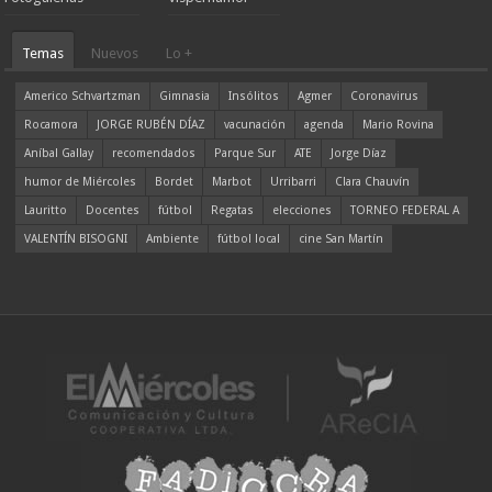
Temas
Nuevos
Lo +
Americo Schvartzman
Gimnasia
Insólitos
Agmer
Coronavirus
Rocamora
JORGE RUBÉN DÍAZ
vacunación
agenda
Mario Rovina
Aníbal Gallay
recomendados
Parque Sur
ATE
Jorge Díaz
humor de Miércoles
Bordet
Marbot
Urribarri
Clara Chauvín
Lauritto
Docentes
fútbol
Regatas
elecciones
TORNEO FEDERAL A
VALENTÍN BISOGNI
Ambiente
fútbol local
cine San Martín