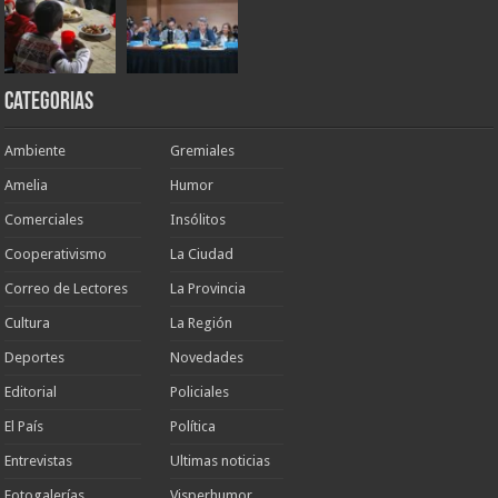
Categorias
Ambiente
Gremiales
Amelia
Humor
Comerciales
Insólitos
Cooperativismo
La Ciudad
Correo de Lectores
La Provincia
Cultura
La Región
Deportes
Novedades
Editorial
Policiales
El País
Política
Entrevistas
Ultimas noticias
Fotogalerías
Visperhumor