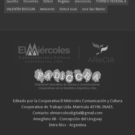
Lauritto
Docentes
fútbol
Regatas
elecciones
TORNEO FEDERAL A
VALENTÍN BISOGNI
Ambiente
fútbol local
cine San Martín
Editado por la Cooperativa El Miércoles Comunicación y Cultura
Cooperativa de Trabajo Ltda. Matrícula 45196. INAES.
Contacto: elmiercolesdigital@gmail.com
Ameghino 68 - Concepción del Uruguay
Entre Ríos - Argentina