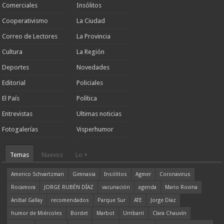
Comerciales
Insólitos
Cooperativismo
La Ciudad
Correo de Lectores
La Provincia
Cultura
La Región
Deportes
Novedades
Editorial
Policiales
El País
Política
Entrevistas
Ultimas noticias
Fotogalerías
Visperhumor
Temas
Nuevos
Lo +
Americo Schvartzman
Gimnasia
Insólitos
Agmer
Coronavirus
Rocamora
JORGE RUBÉN DÍAZ
vacunación
agenda
Mario Rovina
Aníbal Gallay
recomendados
Parque Sur
ATE
Jorge Díaz
humor de Miércoles
Bordet
Marbot
Urribarri
Clara Chauvín