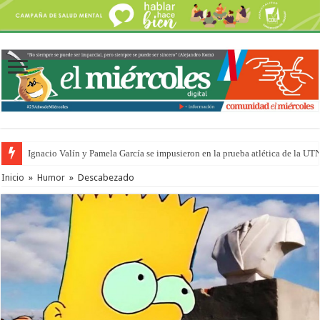
Ignacio Valín y Pamela García se impusieron en la prueba atlética de la UT
Traigo el litoral en mi canción: 100 años de Aníbal Sampayo
Inicio
»
Humor
»
Descabezado