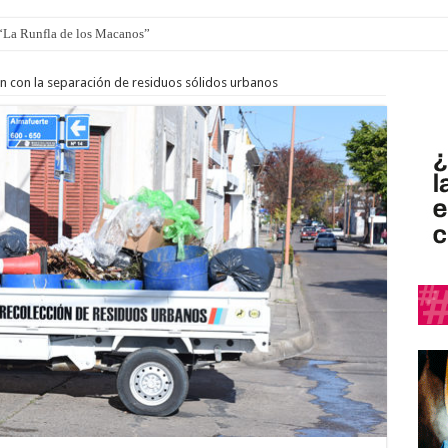
 “La Runfla de los Macanos”
ro de autos clásicos y antiguos
 con la separación de residuos sólidos urbanos