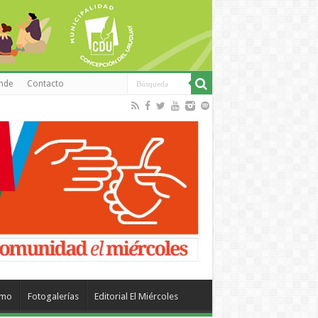
inde
Contacto
smo
Fotogalerías
Editorial El Miércoles