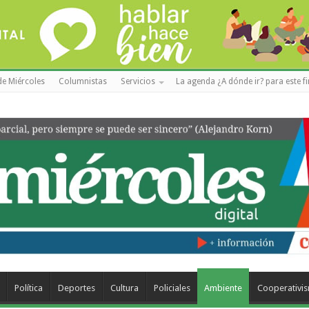
de Miércoles
Columnistas
Servicios
La agenda ¿A dónde ir? para este f
Política
Deportes
Cultura
Policiales
Ambiente
Cooperativi