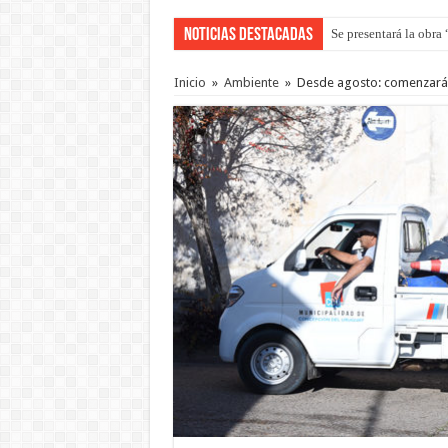
Noticias Destacadas
Se presentará la obra
Preparan otro encuent
Inicio
»
Ambiente
»
Desde agosto: comenzarán