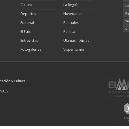
Cultura
La Región
Cl
Deportes
Novedades
Re
VA
Editorial
Policiales
ci
El País
Política
Entrevistas
Ultimas noticias
Fotogalerías
Visperhumor
cación y Cultura
INAES.