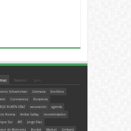
mas
Nuevos
Lo +
erico Schvartzman
Gimnasia
Insólitos
mer
Coronavirus
Rocamora
RGE RUBÉN DÍAZ
vacunación
agenda
rio Rovina
Aníbal Gallay
recomendados
rque Sur
ATE
Jorge Díaz
mor de Miércoles
Bordet
Marbot
Urribarri