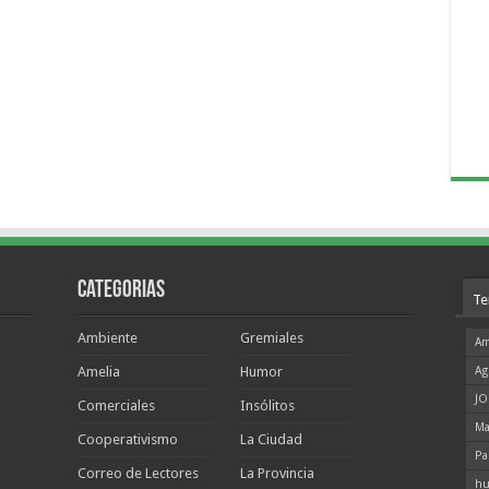
Categorias
Te
Ambiente
Gremiales
Am
Amelia
Humor
Ag
JO
Comerciales
Insólitos
Ma
Cooperativismo
La Ciudad
Pa
Correo de Lectores
La Provincia
hu