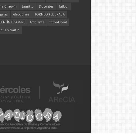
ara Chauvín
Lauritto
Docentes
fútbol
gatas
elecciones
TORNEO FEDERAL A
LENTÍN BISOGNI
Ambiente
fútbol local
ne San Martín