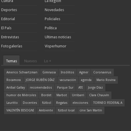
Cultura
La Región
Deportes
Novedades
Editorial
Policiales
El País
Política
Entrevistas
Ultimas noticias
Fotogalerías
Visperhumor
Temas
Nuevos
Lo +
Americo Schvartzman
Gimnasia
Insólitos
Agmer
Coronavirus
Rocamora
JORGE RUBÉN DÍAZ
vacunación
agenda
Mario Rovina
Aníbal Gallay
recomendados
Parque Sur
ATE
Jorge Díaz
humor de Miércoles
Bordet
Marbot
Urribarri
Clara Chauvín
Lauritto
Docentes
fútbol
Regatas
elecciones
TORNEO FEDERAL A
VALENTÍN BISOGNI
Ambiente
fútbol local
cine San Martín