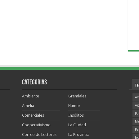
Categorias
Te
Ambiente
Gremiales
Am
Amelia
Humor
Ag
JO
Comerciales
Insólitos
Ma
Cooperativismo
La Ciudad
Pa
Correo de Lectores
La Provincia
hu