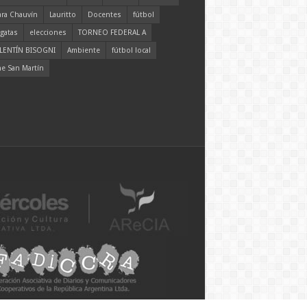
ara Chauvín
Lauritto
Docentes
fútbol
gatas
elecciones
TORNEO FEDERAL A
LENTÍN BISOGNI
Ambiente
fútbol local
ne San Martín