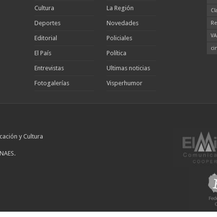
Cultura
La Región
Cl
Deportes
Novedades
Re
VA
Editorial
Policiales
ci
El País
Política
Entrevistas
Ultimas noticias
Fotogalerías
Visperhumor
cación y Cultura
INAES.