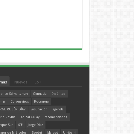
mas
Nuevos
Lo +
erico Schvartzman
Gimnasia
Insólitos
mer
Coronavirus
Rocamora
RGE RUBÉN DÍAZ
vacunación
agenda
rio Rovina
Aníbal Gallay
recomendados
rque Sur
ATE
Jorge Díaz
mor de Miércoles
Bordet
Marbot
Urribarri