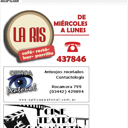
Auspician