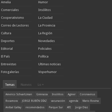
Amelia
Humor
Comerciales
Insólitos
Cooperativismo
La Ciudad
Correo de Lectores
La Provincia
Cultura
La Región
Deportes
Novedades
Editorial
Policiales
El País
Política
Entrevistas
Ultimas noticias
Fotogalerías
Visperhumor
Temas
Nuevos
Lo +
Americo Schvartzman
Gimnasia
Insólitos
Agmer
Coronavirus
Rocamora
JORGE RUBÉN DÍAZ
vacunación
agenda
Mario Rovina
Aníbal Gallay
recomendados
Parque Sur
ATE
Jorge Díaz