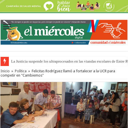
La Justicia suspende los ultraprocesados en las viandas escolares de Entre 
Se presentará la obra “La Runfla de los Macanos”
Inicio
»
Política
»
Felicitas Rodríguez llamó a fortalecer a la UCR para
competir en "Cambiemos"