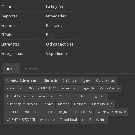
Cultura
La Región
Deportes
Novedades
Editorial
Policiales
El País
Política
Entrevistas
Ultimas noticias
Fotogalerías
Visperhumor
Temas
Nuevos
Lo +
Americo Schvartzman
Gimnasia
Insólitos
Agmer
Coronavirus
Rocamora
JORGE RUBÉN DÍAZ
vacunación
agenda
Mario Rovina
Aníbal Gallay
recomendados
Parque Sur
ATE
Jorge Díaz
humor de Miércoles
Bordet
Marbot
Urribarri
Clara Chauvín
Lauritto
Docentes
fútbol
Regatas
elecciones
TORNEO FEDERAL A
VALENTÍN BISOGNI
Ambiente
fútbol local
cine San Martín