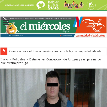
Con cambios a último momento, aprobaron la ley de propiedad privada
Adopción en Entre Ríos: el 35% de los 90 niños, niñas y adolescentes que 
Inicio
»
Policiales
»
Detienen en Concepción del Uruguay a un jefe narco
que estaba prófugo