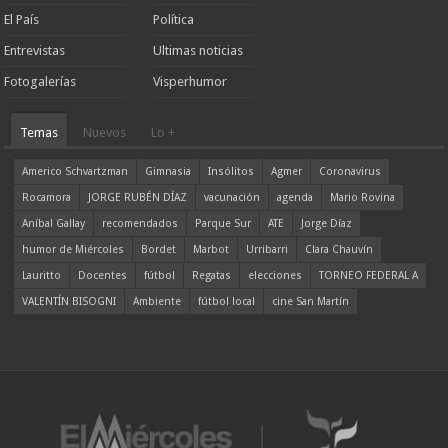
El País
Política
Entrevistas
Ultimas noticias
Fotogalerías
Visperhumor
Temas
Nuevos
Lo +
Americo Schvartzman
Gimnasia
Insólitos
Agmer
Coronavirus
Rocamora
JORGE RUBÉN DÍAZ
vacunación
agenda
Mario Rovina
Aníbal Gallay
recomendados
Parque Sur
ATE
Jorge Díaz
humor de Miércoles
Bordet
Marbot
Urribarri
Clara Chauvín
Lauritto
Docentes
fútbol
Regatas
elecciones
TORNEO FEDERAL A
VALENTÍN BISOGNI
Ambiente
fútbol local
cine San Martín