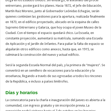
boga en los Estados Unidos. Sin embargo, el asesinato del prócer
entrerriano, postergará los planes. Hacia 1872, el Jefe de Educación,
Martín Ruiz Moreno, junto al Gobernador Leónidas Echagüe, serán
quienes continúen las gestiones para la apertura, realizada finalmente
en 1873, en el edificio proyectado, ubicado en la esquina de calles
Supremo Entrerriano y Galarza, que hoy ocupa el joven Museo de la
Ciudad. Con el tiempo el espacio quedará chico. La Escuela, en
constante proyección, aumentará su matrícula, sumando una Escuela
de Aplicación y el Jardín de Infantes. Para paliar la falta de espacio se
alquilarán otros edificios como anexos, hasta que, en 1915, se
culminará la construcción del nuevo y actual edificio.
Será la segunda Escuela Normal del país, y la primera de “mujeres”. Se
convertirá en un semillero de vocaciones para la educación y la
enseñanza, llegando a través de sus egresadas a todos los rincones
de la República, e incluso a países limítrofes.
Días y horarios
La convocatoria para la charla e inauguración del jueves es abierta a la
comunidad, con ingreso gratuito y sin inscripción previa. La
exposición podrá visitarse hasta el 7 de octubre en los horarios