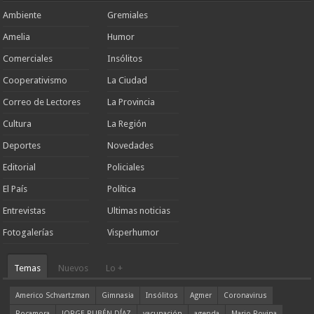
Ambiente
Gremiales
Amelia
Humor
Comerciales
Insólitos
Cooperativismo
La Ciudad
Correo de Lectores
La Provincia
Cultura
La Región
Deportes
Novedades
Editorial
Policiales
El País
Política
Entrevistas
Ultimas noticias
Fotogalerías
Visperhumor
Temas
Nuevos
Lo +
Americo Schvartzman
Gimnasia
Insólitos
Agmer
Coronavirus
Rocamora
JORGE RUBÉN DÍAZ
vacunación
agenda
Mario Rovina