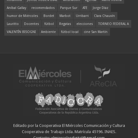
Aníbal Gallay
recomendados
Parque Sur
ATE
Jorge Díaz
humor de Miércoles
Bordet
Marbot
Urribarri
Clara Chauvín
Lauritto
Docentes
fútbol
Regatas
elecciones
TORNEO FEDERAL A
VALENTÍN BISOGNI
Ambiente
fútbol local
cine San Martín
Editado por la Cooperativa El Miércoles Comunicación y Cultura
Cooperativa de Trabajo Ltda. Matrícula 45196. INAES.
Contacto: elmiercolesdigital@gmail.com