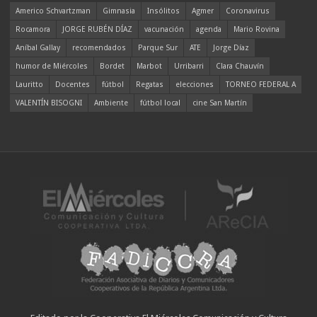
Americo Schvartzman
Gimnasia
Insólitos
Agmer
Coronavirus
Rocamora
JORGE RUBÉN DÍAZ
vacunación
agenda
Mario Rovina
Aníbal Gallay
recomendados
Parque Sur
ATE
Jorge Díaz
humor de Miércoles
Bordet
Marbot
Urribarri
Clara Chauvín
Lauritto
Docentes
fútbol
Regatas
elecciones
TORNEO FEDERAL A
VALENTÍN BISOGNI
Ambiente
fútbol local
cine San Martín