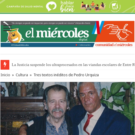
Se presentará la obra “La Runfla de los Macanos”
Inicio
»
Cultura
»
Tres textos inéditos de Pedro Urquiza