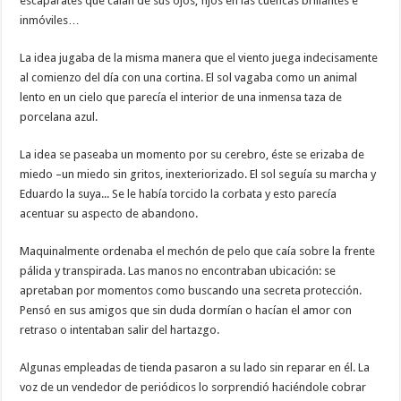
escaparates que caían de sus ojos, fijos en las cuencas brillantes e
inmóviles…
La idea jugaba de la misma manera que el viento juega indecisamente
al comienzo del día con una cortina. El sol vagaba como un animal
lento en un cielo que parecía el interior de una inmensa taza de
porcelana azul.
La idea se paseaba un momento por su cerebro, éste se erizaba de
miedo –un miedo sin gritos, inexteriorizado. El sol seguía su marcha y
Eduardo la suya... Se le había torcido la corbata y esto parecía
acentuar su aspecto de abandono.
Maquinalmente ordenaba el mechón de pelo que caía sobre la frente
pálida y transpirada. Las manos no encontraban ubicación: se
apretaban por momentos como buscando una secreta protección.
Pensó en sus amigos que sin duda dormían o hacían el amor con
retraso o intentaban salir del hartazgo.
Algunas empleadas de tienda pasaron a su lado sin reparar en él. La
voz de un vendedor de periódicos lo sorprendió haciéndole cobrar