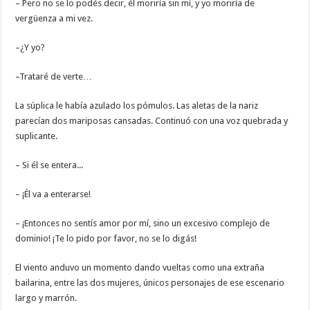
– Pero no se lo podés decir, él moriría sin mí, y yo moriría de
vergüenza a mi vez.
–¿Y yo?
–Trataré de verte…
La súplica le había azulado los pómulos. Las aletas de la nariz
parecían dos mariposas cansadas. Continuó con una voz quebrada y
suplicante.
– Si él se entera...
– ¡Él va a enterarse!
– ¡Entonces no sentís amor por mí, sino un excesivo complejo de
dominio! ¡Te lo pido por favor, no se lo digás!
El viento anduvo un momento dando vueltas como una extraña
bailarina, entre las dos mujeres, únicos personajes de ese escenario
largo y marrón.