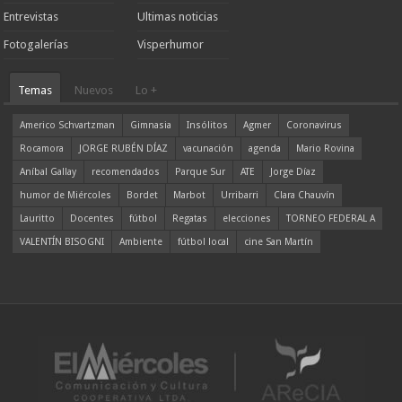
Entrevistas
Ultimas noticias
Fotogalerías
Visperhumor
Temas
Nuevos
Lo +
Americo Schvartzman
Gimnasia
Insólitos
Agmer
Coronavirus
Rocamora
JORGE RUBÉN DÍAZ
vacunación
agenda
Mario Rovina
Aníbal Gallay
recomendados
Parque Sur
ATE
Jorge Díaz
humor de Miércoles
Bordet
Marbot
Urribarri
Clara Chauvín
Lauritto
Docentes
fútbol
Regatas
elecciones
TORNEO FEDERAL A
VALENTÍN BISOGNI
Ambiente
fútbol local
cine San Martín