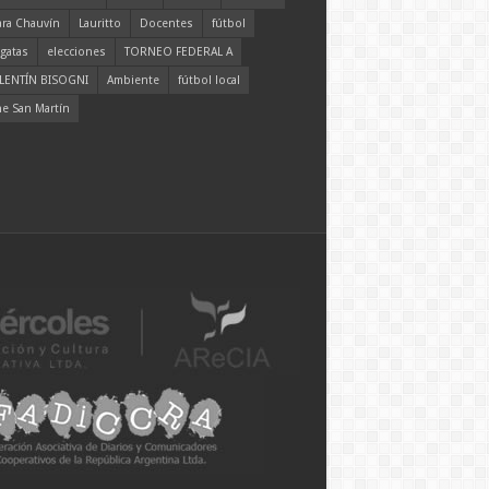
ara Chauvín
Lauritto
Docentes
fútbol
gatas
elecciones
TORNEO FEDERAL A
LENTÍN BISOGNI
Ambiente
fútbol local
ne San Martín