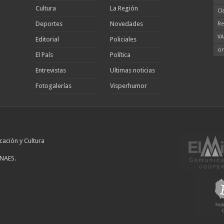
Cultura
La Región
Cl
Deportes
Novedades
Re
VA
Editorial
Policiales
ci
El País
Política
Entrevistas
Ultimas noticias
Fotogalerías
Visperhumor
cación y Cultura
INAES.