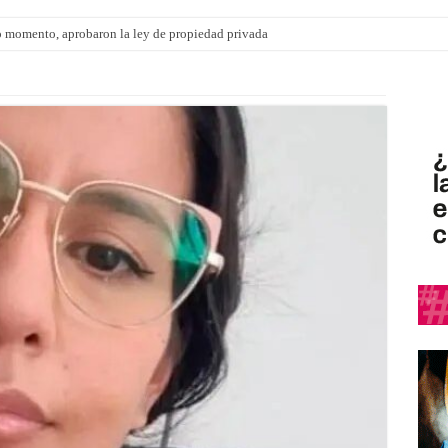
 momento, aprobaron la ley de propiedad privada
ngo 9 de agosto: la agenda ¿A dónde ir? para este finde