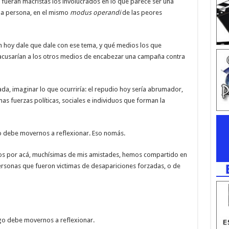
fueran macristas los involucrados en lo que parece ser una
a persona, en el mismo
modus operandi
de las peores
n hoy dale que dale con ese tema, y qué medios los que
 acusarían a los otros medios de encabezar una campaña contra
 nada, imaginar lo que ocurriría: el repudio hoy sería abrumador,
 fuerzas políticas, sociales e individuos que forman la
o debe movernos a reflexionar. Eso nomás.
s por acá, muchísimas de mis amistades, hemos compartido en
ersonas que fueron victimas de desapariciones forzadas, o de
go debe movernos a reflexionar.