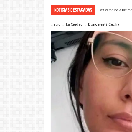
Noticias Destacadas
Con cambios a último
Del viernes 7 al domi
Inicio
»
La Ciudad
»
Dónde está Cecilia