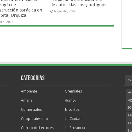
rugía de
de autos clásicos y antiguos
strucción torácica en
6 agosto, 2026
pital Urquiza
sto, 2026
Categorias
Te
Ambiente
Gremiales
Am
Amelia
Humor
Ag
JO
Comerciales
Insólitos
Ma
Cooperativismo
La Ciudad
Pa
Correo de Lectores
La Provincia
hu