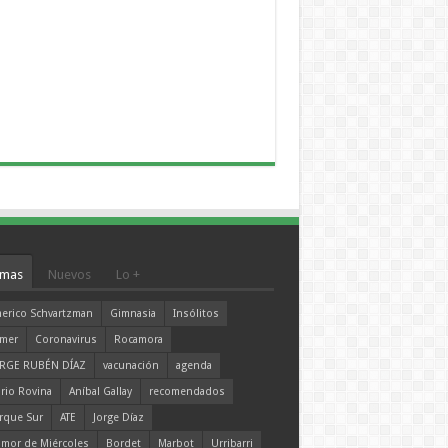
mas
Nuevos
Lo +
erico Schvartzman
Gimnasia
Insólitos
mer
Coronavirus
Rocamora
RGE RUBÉN DÍAZ
vacunación
agenda
rio Rovina
Aníbal Gallay
recomendados
rque Sur
ATE
Jorge Díaz
mor de Miércoles
Bordet
Marbot
Urribarri