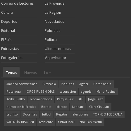
Correo de Lectores
La Provincia
Cultura
La Región
Deportes
Novedades
Editorial
Policiales
El País
Política
Entrevistas
Ultimas noticias
Fotogalerías
Visperhumor
Temas
Nuevos
Lo +
Americo Schvartzman
Gimnasia
Insólitos
Agmer
Coronavirus
Rocamora
JORGE RUBÉN DÍAZ
vacunación
agenda
Mario Rovina
Aníbal Gallay
recomendados
Parque Sur
ATE
Jorge Díaz
humor de Miércoles
Bordet
Marbot
Urribarri
Clara Chauvín
Lauritto
Docentes
fútbol
Regatas
elecciones
TORNEO FEDERAL A
VALENTÍN BISOGNI
Ambiente
fútbol local
cine San Martín