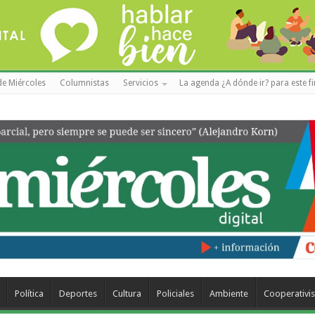
de Miércoles
Columnistas
Servicios
La agenda ¿A dónde ir? para este f
Política
Deportes
Cultura
Policiales
Ambiente
Cooperativi