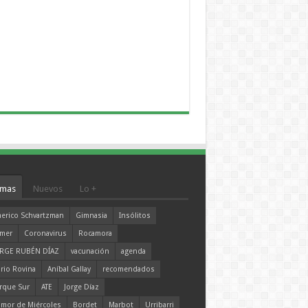
mas
Nuevos
Lo +
erico Schvartzman
Gimnasia
Insólitos
mer
Coronavirus
Rocamora
RGE RUBÉN DÍAZ
vacunación
agenda
rio Rovina
Aníbal Gallay
recomendados
rque Sur
ATE
Jorge Díaz
mor de Miércoles
Bordet
Marbot
Urribarri