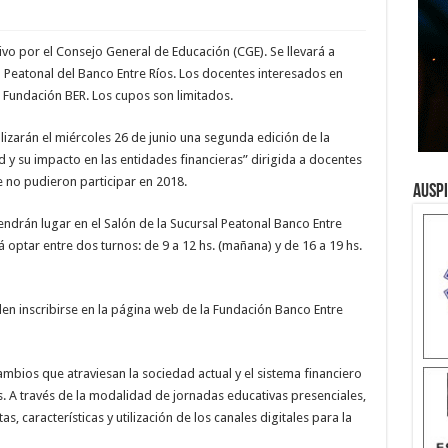
ivo por el Consejo General de Educación (CGE). Se llevará a
al Peatonal del Banco Entre Ríos. Los docentes interesados en
a Fundación BER. Los cupos son limitados.
alizarán el miércoles 26 de junio una segunda edición de la
d y su impacto en las entidades financieras” dirigida a docentes
 no pudieron participar en 2018.
Ausp
endrán lugar en el Salón de la Sucursal Peatonal Banco Entre
optar entre dos turnos: de 9 a 12 hs. (mañana) y de 16 a 19 hs.
en inscribirse en la página web de la Fundación Banco Entre
mbios que atraviesan la sociedad actual y el sistema financiero
s. A través de la modalidad de jornadas educativas presenciales,
, características y utilización de los canales digitales para la