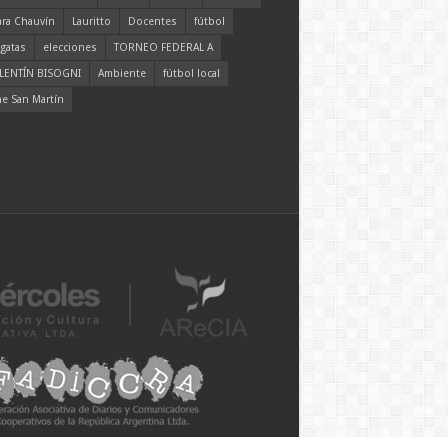
ara Chauvín
Lauritto
Docentes
fútbol
gatas
elecciones
TORNEO FEDERAL A
LENTÍN BISOGNI
Ambiente
fútbol local
ne San Martín