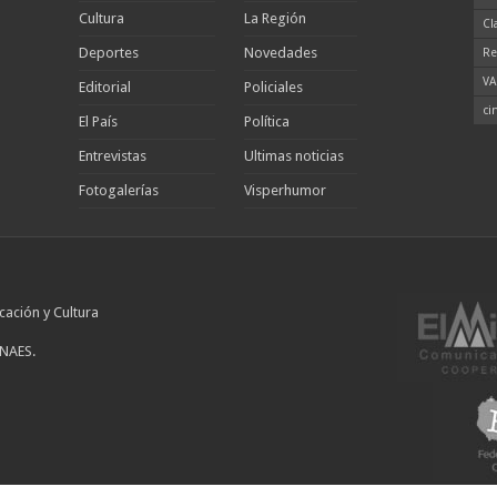
Cultura
La Región
Cl
Deportes
Novedades
Re
VA
Editorial
Policiales
ci
El País
Política
Entrevistas
Ultimas noticias
Fotogalerías
Visperhumor
cación y Cultura
INAES.