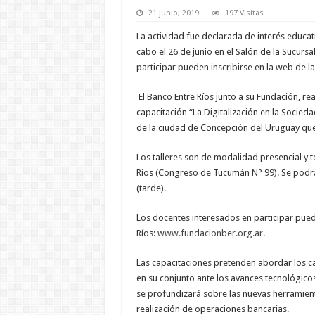
21 junio, 2019
197 Visitas
La actividad fue declarada de interés educat
cabo el 26 de junio en el Salón de la Sucurs
participar pueden inscribirse en la web de l
El Banco Entre Ríos junto a su Fundación, re
capacitación “La Digitalización en la Socieda
de la ciudad de Concepción del Uruguay que
Los talleres son de modalidad presencial y t
Ríos (Congreso de Tucumán N° 99). Se podrá 
(tarde).
Los docentes interesados en participar pued
Ríos:
www.fundacionber.org.ar
.
Las capacitaciones pretenden abordar los ca
en su conjunto ante los avances tecnológico
se profundizará sobre las nuevas herramientas
realización de operaciones bancarias.