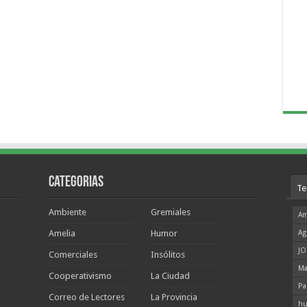
Categorias
Te
Ambiente
Gremiales
Am
Amelia
Humor
Ag
JO
Comerciales
Insólitos
Ma
Cooperativismo
La Ciudad
Pa
Correo de Lectores
La Provincia
hu