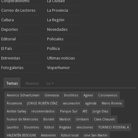
Cooperativismo
La Ciudad
Correo de Lectores
La Provincia
Cultura
La Región
Deportes
Novedades
Editorial
Policiales
El País
Política
Entrevistas
Ultimas noticias
Fotogalerías
Visperhumor
Temas
Nuevos
Lo +
Americo Schvartzman
Gimnasia
Insólitos
Agmer
Coronavirus
Rocamora
JORGE RUBÉN DÍAZ
vacunación
agenda
Mario Rovina
Aníbal Gallay
recomendados
Parque Sur
ATE
Jorge Díaz
humor de Miércoles
Bordet
Marbot
Urribarri
Clara Chauvín
Lauritto
Docentes
fútbol
Regatas
elecciones
TORNEO FEDERAL A
VALENTÍN BISOGNI
Ambiente
fútbol local
cine San Martín