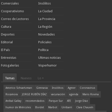
Comerciales
Insólitos
Cooperativismo
La Ciudad
Correo de Lectores
La Provincia
Cultura
La Región
Deportes
Novedades
Editorial
Policiales
El País
Política
Entrevistas
Ultimas noticias
Fotogalerías
Visperhumor
Temas
Nuevos
Lo +
Americo Schvartzman
Gimnasia
Insólitos
Agmer
Coronavirus
Rocamora
JORGE RUBÉN DÍAZ
vacunación
agenda
Mario Rovina
Aníbal Gallay
recomendados
Parque Sur
ATE
Jorge Díaz
humor de Miércoles
Bordet
Marbot
Urribarri
Clara Chauvín