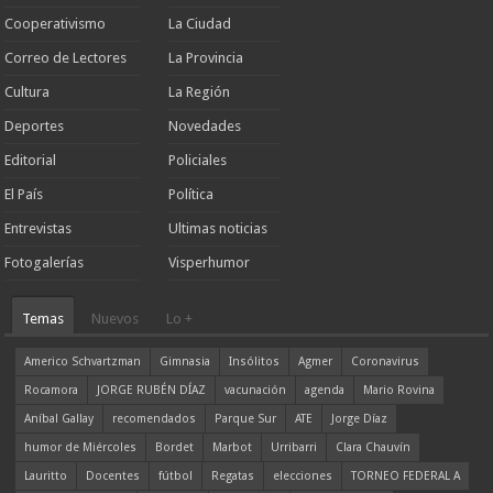
Cooperativismo
La Ciudad
Correo de Lectores
La Provincia
Cultura
La Región
Deportes
Novedades
Editorial
Policiales
El País
Política
Entrevistas
Ultimas noticias
Fotogalerías
Visperhumor
Temas
Nuevos
Lo +
Americo Schvartzman
Gimnasia
Insólitos
Agmer
Coronavirus
Rocamora
JORGE RUBÉN DÍAZ
vacunación
agenda
Mario Rovina
Aníbal Gallay
recomendados
Parque Sur
ATE
Jorge Díaz
humor de Miércoles
Bordet
Marbot
Urribarri
Clara Chauvín
Lauritto
Docentes
fútbol
Regatas
elecciones
TORNEO FEDERAL A