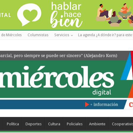
 de Miércoles
Columnistas
Servicios
La agenda ¿A dónde ir? para este 
a
Política
Deportes
Cultura
Policiales
Ambiente
Cooperativ