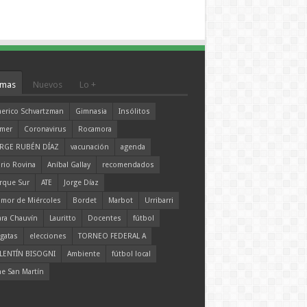
mas
Nuevos
Lo +
erico Schvartzman
Gimnasia
Insólitos
mer
Coronavirus
Rocamora
RGE RUBÉN DÍAZ
vacunación
agenda
rio Rovina
Aníbal Gallay
recomendados
rque Sur
ATE
Jorge Díaz
mor de Miércoles
Bordet
Marbot
Urribarri
ara Chauvín
Lauritto
Docentes
fútbol
gatas
elecciones
TORNEO FEDERAL A
LENTÍN BISOGNI
Ambiente
fútbol local
ne San Martín