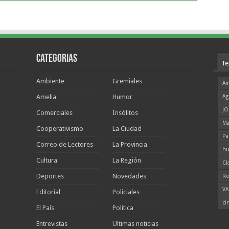
Categorias
Te
Ambiente
Gremiales
Am
Amelia
Humor
Ag
JO
Comerciales
Insólitos
Ma
Cooperativismo
La Ciudad
Pa
Correo de Lectores
La Provincia
hu
Cultura
La Región
Cl
Deportes
Novedades
Re
VA
Editorial
Policiales
ci
El País
Política
Entrevistas
Ultimas noticias