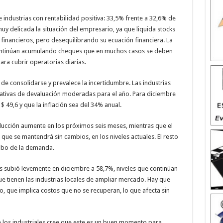
industrias con rentabilidad positiva: 33,5% frente a 32,6% de
 delicada la situación del empresario, ya que liquida stocks
financieros, pero desequilibrando su ecuación financiera. La
ontinúan acumulando cheques que en muchos casos se deben
ra cubrir operatorias diarias.
de consolidarse y prevalece la incertidumbre. Las industrias
ativas de devaluación moderadas para el año. Para diciembre
$ 49,6 y que la inflación sea del 34% anual.
ucción aumente en los próximos seis meses, mientras que el
ue se mantendrá sin cambios, en los niveles actuales. El resto
mbo de la demanda.
es subió levemente en diciembre a 58,7%, niveles que continúan
e tienen las industrias locales de ampliar mercado. Hay que
so, que implica costos que no se recuperan, lo que afecta sin
 de los industriales cree que este es un buen momento para