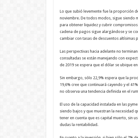
Lo que subió levemente fue la proporción de 
noviembre. De todos modos, sigue siendo muy
para obtener liquidez y cubrir compromisos 
cadena de pagos sigue alargándose y se c
cambiar con tasas de descuentos altísimas pa
Las perspectivas hacia adelante no terminan 
consultadas se están manejando con expect
de 2019 se espera que el dólar se ubique en 
Sin embargo, sólo 22,9% espera que la prod
19,6% cree que continuará cayendo y el 41% q
no observa una tendencia definida en el ru
El uso de la capacidad instalada en las pym
siendo bajos y que muestran la necesidad qu
tener en cuenta que es capital muerto, sin u
dudas la rentabilidad.
En cuanto a la inversión, si bien sólo el 7%