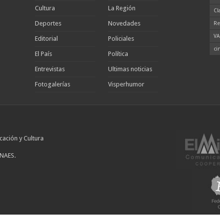
Cultura
La Región
Cl
Deportes
Novedades
Re
VA
Editorial
Policiales
ci
El País
Política
Entrevistas
Ultimas noticias
Fotogalerías
Visperhumor
cación y Cultura
INAES.