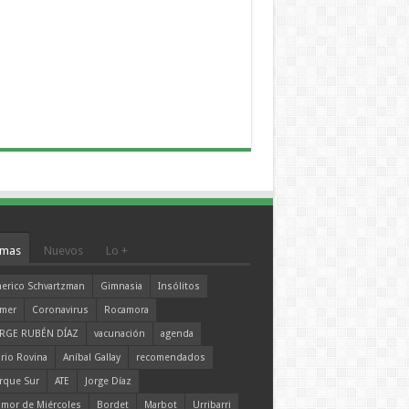
mas
Nuevos
Lo +
erico Schvartzman
Gimnasia
Insólitos
mer
Coronavirus
Rocamora
RGE RUBÉN DÍAZ
vacunación
agenda
rio Rovina
Aníbal Gallay
recomendados
rque Sur
ATE
Jorge Díaz
mor de Miércoles
Bordet
Marbot
Urribarri