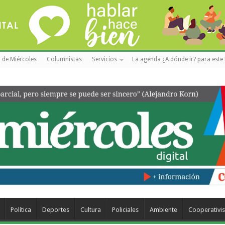
 de Miércoles
Columnistas
Servicios
La agenda ¿A dónde ir? para este 
Política
Deportes
Cultura
Policiales
Ambiente
Cooperativi