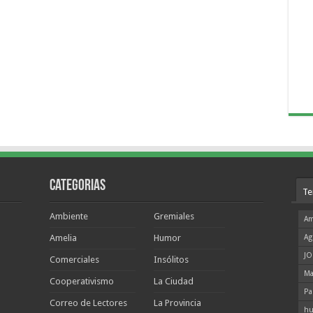
Categorias
Te
Ambiente
Gremiales
Am
Amelia
Humor
Ag
JO
Comerciales
Insólitos
Ma
Cooperativismo
La Ciudad
Pa
Correo de Lectores
La Provincia
hu