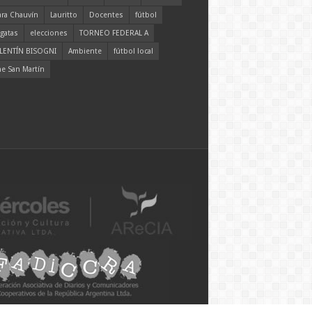
ara Chauvín
Lauritto
Docentes
fútbol
gatas
elecciones
TORNEO FEDERAL A
LENTÍN BISOGNI
Ambiente
fútbol local
ne San Martín