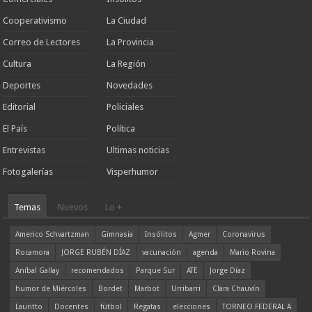
Cooperativismo
La Ciudad
Correo de Lectores
La Provincia
Cultura
La Región
Deportes
Novedades
Editorial
Policiales
El País
Política
Entrevistas
Ultimas noticias
Fotogalerías
Visperhumor
Temas
Nuevos
Lo +
Americo Schvartzman
Gimnasia
Insólitos
Agmer
Coronavirus
Rocamora
JORGE RUBÉN DÍAZ
vacunación
agenda
Mario Rovina
Aníbal Gallay
recomendados
Parque Sur
ATE
Jorge Díaz
humor de Miércoles
Bordet
Marbot
Urribarri
Clara Chauvín
Lauritto
Docentes
fútbol
Regatas
elecciones
TORNEO FEDERAL A