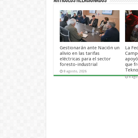
Artículos Relacionados
Gestionarán ante Nación un
La Fe
alivio en las tarifas
Campe
eléctricas para el sector
apoyó
foresto-industrial
que f
Tekno
8 agosto, 2026
8 ago