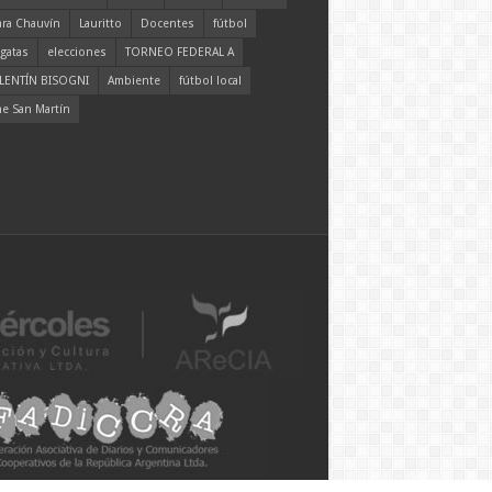
ara Chauvín
Lauritto
Docentes
fútbol
gatas
elecciones
TORNEO FEDERAL A
LENTÍN BISOGNI
Ambiente
fútbol local
ne San Martín