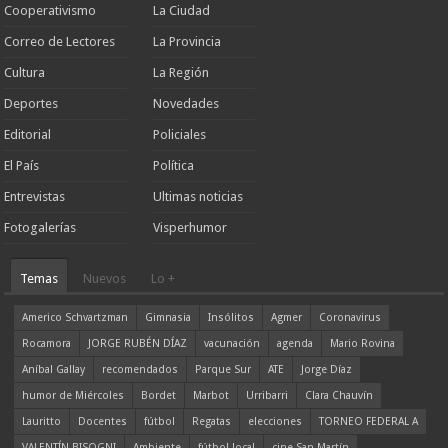
Cooperativismo
La Ciudad
Correo de Lectores
La Provincia
Cultura
La Región
Deportes
Novedades
Editorial
Policiales
El País
Política
Entrevistas
Ultimas noticias
Fotogalerías
Visperhumor
Temas
Nuevos
Lo +
Americo Schvartzman
Gimnasia
Insólitos
Agmer
Coronavirus
Rocamora
JORGE RUBÉN DÍAZ
vacunación
agenda
Mario Rovina
Aníbal Gallay
recomendados
Parque Sur
ATE
Jorge Díaz
humor de Miércoles
Bordet
Marbot
Urribarri
Clara Chauvín
Lauritto
Docentes
fútbol
Regatas
elecciones
TORNEO FEDERAL A
VALENTÍN BISOGNI
Ambiente
fútbol local
cine San Martín