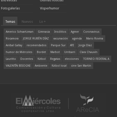
Entrevistas
Ultimas noticias
Fotogalerías
Visperhumor
Temas
Nuevos
Lo +
Americo Schvartzman
Gimnasia
Insólitos
Agmer
Coronavirus
Rocamora
JORGE RUBÉN DÍAZ
vacunación
agenda
Mario Rovina
Aníbal Gallay
recomendados
Parque Sur
ATE
Jorge Díaz
humor de Miércoles
Bordet
Marbot
Urribarri
Clara Chauvín
Lauritto
Docentes
fútbol
Regatas
elecciones
TORNEO FEDERAL A
VALENTÍN BISOGNI
Ambiente
fútbol local
cine San Martín