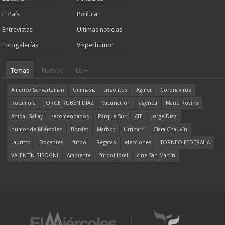
El País
Política
Entrevistas
Ultimas noticias
Fotogalerías
Visperhumor
Temas
Nuevos
Lo +
Americo Schvartzman
Gimnasia
Insólitos
Agmer
Coronavirus
Rocamora
JORGE RUBÉN DÍAZ
vacunación
agenda
Mario Rovina
Aníbal Gallay
recomendados
Parque Sur
ATE
Jorge Díaz
humor de Miércoles
Bordet
Marbot
Urribarri
Clara Chauvín
Lauritto
Docentes
fútbol
Regatas
elecciones
TORNEO FEDERAL A
VALENTÍN BISOGNI
Ambiente
fútbol local
cine San Martín