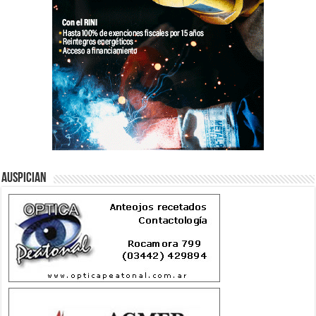
Auspician