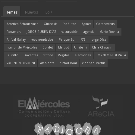
Temas
Nuevos
Lo +
Americo Schvartzman
Gimnasia
Insólitos
Agmer
Coronavirus
Rocamora
JORGE RUBÉN DÍAZ
vacunación
agenda
Mario Rovina
Aníbal Gallay
recomendados
Parque Sur
ATE
Jorge Díaz
humor de Miércoles
Bordet
Marbot
Urribarri
Clara Chauvín
Lauritto
Docentes
fútbol
Regatas
elecciones
TORNEO FEDERAL A
VALENTÍN BISOGNI
Ambiente
fútbol local
cine San Martín