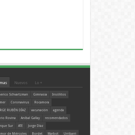
mas
Nuevos
Lo +
erico Schvartzman
Gimnasia
Insólitos
mer
Coronavirus
Rocamora
RGE RUBÉN DÍAZ
vacunación
agenda
rio Rovina
Aníbal Gallay
recomendados
rque Sur
ATE
Jorge Díaz
mor de Miércoles
Bordet
Marbot
Urribarri