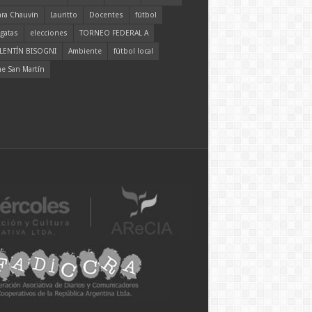
ara Chauvín
Lauritto
Docentes
fútbol
gatas
elecciones
TORNEO FEDERAL A
LENTÍN BISOGNI
Ambiente
fútbol local
ne San Martín