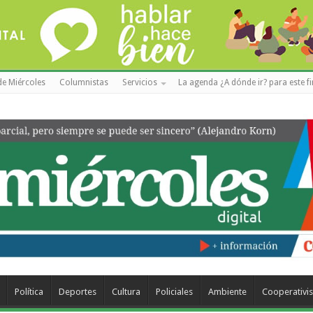
de Miércoles
Columnistas
Servicios
La agenda ¿A dónde ir? para este f
Política
Deportes
Cultura
Policiales
Ambiente
Cooperativi