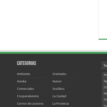
Categorias
Te
Ambiente
Gremiales
Am
Amelia
Humor
Ag
JO
Comerciales
Insólitos
Ma
Cooperativismo
La Ciudad
Pa
Correo de Lectores
La Provincia
hu