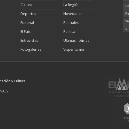
Cultura
La Región
Cl
Deportes
Novedades
Re
VA
Editorial
Policiales
ci
El País
Política
Entrevistas
Ultimas noticias
Fotogalerías
Visperhumor
cación y Cultura
INAES.