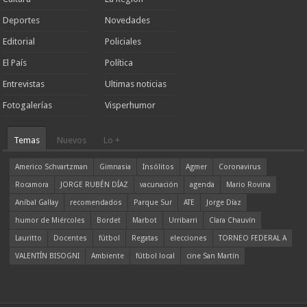
Deportes
Novedades
Editorial
Policiales
El País
Política
Entrevistas
Ultimas noticias
Fotogalerías
Visperhumor
Temas
Nuevos
Lo +
Americo Schvartzman
Gimnasia
Insólitos
Agmer
Coronavirus
Rocamora
JORGE RUBÉN DÍAZ
vacunación
agenda
Mario Rovina
Aníbal Gallay
recomendados
Parque Sur
ATE
Jorge Díaz
humor de Miércoles
Bordet
Marbot
Urribarri
Clara Chauvín
Lauritto
Docentes
fútbol
Regatas
elecciones
TORNEO FEDERAL A
VALENTÍN BISOGNI
Ambiente
fútbol local
cine San Martín