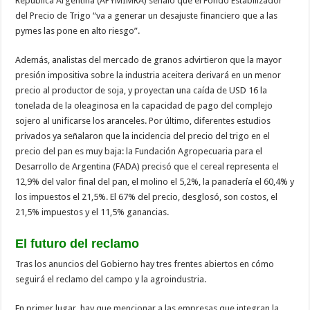
República Argentina (APYMIMRA) señaló que el Fondo Estabilizador
del Precio de Trigo “va a generar un desajuste financiero que a las
pymes las pone en alto riesgo”.
Además, analistas del mercado de granos advirtieron que la mayor
presión impositiva sobre la industria aceitera derivará en un menor
precio al productor de soja, y proyectan una caída de USD 16 la
tonelada de la oleaginosa en la capacidad de pago del complejo
sojero al unificarse los aranceles. Por último, diferentes estudios
privados ya señalaron que la incidencia del precio del trigo en el
precio del pan es muy baja: la Fundación Agropecuaria para el
Desarrollo de Argentina (FADA) precisó que el cereal representa el
12,9% del valor final del pan, el molino el 5,2%, la panadería el 60,4% y
los impuestos el 21,5%. El 67% del precio, desglosó, son costos, el
21,5% impuestos y el 11,5% ganancias.
El futuro del reclamo
Tras los anuncios del Gobierno hay tres frentes abiertos en cómo
seguirá el reclamo del campo y la agroindustria.
En primer lugar, hay que mencionar a las empresas que integran la