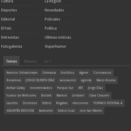
Cultura
La Región
Deportes
Novedades
Editorial
Policiales
El País
Política
Entrevistas
Ultimas noticias
Fotogalerías
Visperhumor
Temas
Nuevos
Lo +
Americo Schvartzman
Gimnasia
Insólitos
Agmer
Coronavirus
Rocamora
JORGE RUBÉN DÍAZ
vacunación
agenda
Mario Rovina
Aníbal Gallay
recomendados
Parque Sur
ATE
Jorge Díaz
humor de Miércoles
Bordet
Marbot
Urribarri
Clara Chauvín
Lauritto
Docentes
fútbol
Regatas
elecciones
TORNEO FEDERAL A
VALENTÍN BISOGNI
Ambiente
fútbol local
cine San Martín