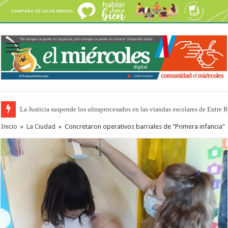
La Justicia suspende los ultraprocesados en las viandas escolares de Entre 
Se presentará la obra “La Runfla de los Macanos”
Inicio
»
La Ciudad
»
Concretaron operativos barriales de "Primera infancia"