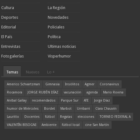
Cultura
La Región
Deportes
Novedades
Editorial
Policiales
El País
Política
Entrevistas
Ultimas noticias
Fotogalerías
Visperhumor
Temas
Nuevos
Lo +
Americo Schvartzman
Gimnasia
Insólitos
Agmer
Coronavirus
Rocamora
JORGE RUBÉN DÍAZ
vacunación
agenda
Mario Rovina
Aníbal Gallay
recomendados
Parque Sur
ATE
Jorge Díaz
humor de Miércoles
Bordet
Marbot
Urribarri
Clara Chauvín
Lauritto
Docentes
fútbol
Regatas
elecciones
TORNEO FEDERAL A
VALENTÍN BISOGNI
Ambiente
fútbol local
cine San Martín