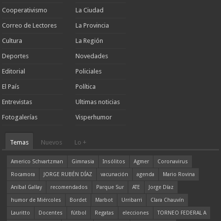
Cooperativismo
La Ciudad
Correo de Lectores
La Provincia
Cultura
La Región
Deportes
Novedades
Editorial
Policiales
El País
Política
Entrevistas
Ultimas noticias
Fotogalerías
Visperhumor
Temas
Nuevos
Lo +
Americo Schvartzman
Gimnasia
Insólitos
Agmer
Coronavirus
Rocamora
JORGE RUBÉN DÍAZ
vacunación
agenda
Mario Rovina
Aníbal Gallay
recomendados
Parque Sur
ATE
Jorge Díaz
humor de Miércoles
Bordet
Marbot
Urribarri
Clara Chauvín
Lauritto
Docentes
fútbol
Regatas
elecciones
TORNEO FEDERAL A