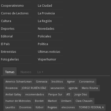
Cooperativismo
La Ciudad
Correo de Lectores
La Provincia
Cultura
La Región
Deportes
Novedades
Editorial
Policiales
El País
Política
Entrevistas
Ultimas noticias
Fotogalerías
Visperhumor
Temas
Nuevos
Lo +
Americo Schvartzman
Gimnasia
Insólitos
Agmer
Coronavirus
Rocamora
JORGE RUBÉN DÍAZ
vacunación
agenda
Mario Rovina
Aníbal Gallay
recomendados
Parque Sur
ATE
Jorge Díaz
humor de Miércoles
Bordet
Marbot
Urribarri
Clara Chauvín
Lauritto
Docentes
fútbol
Regatas
elecciones
TORNEO FEDERAL A