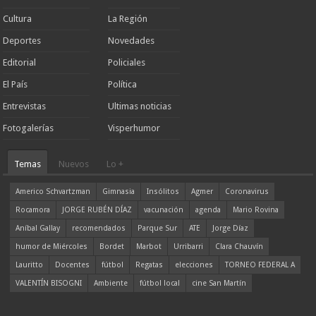
Cultura
La Región
Deportes
Novedades
Editorial
Policiales
El País
Política
Entrevistas
Ultimas noticias
Fotogalerías
Visperhumor
Temas
Nuevos
Lo +
Americo Schvartzman
Gimnasia
Insólitos
Agmer
Coronavirus
Rocamora
JORGE RUBÉN DÍAZ
vacunación
agenda
Mario Rovina
Aníbal Gallay
recomendados
Parque Sur
ATE
Jorge Díaz
humor de Miércoles
Bordet
Marbot
Urribarri
Clara Chauvín
Lauritto
Docentes
fútbol
Regatas
elecciones
TORNEO FEDERAL A
VALENTÍN BISOGNI
Ambiente
fútbol local
cine San Martín