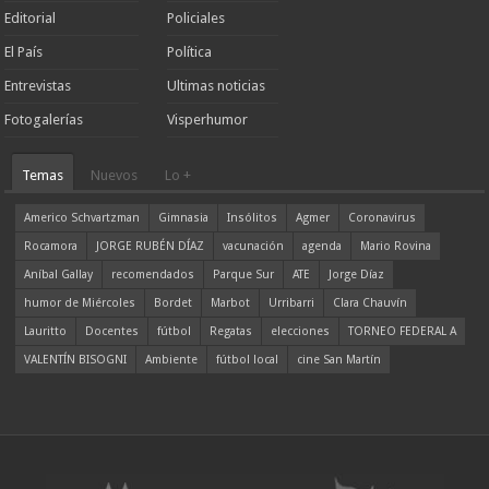
Editorial
Policiales
El País
Política
Entrevistas
Ultimas noticias
Fotogalerías
Visperhumor
Temas
Nuevos
Lo +
Americo Schvartzman
Gimnasia
Insólitos
Agmer
Coronavirus
Rocamora
JORGE RUBÉN DÍAZ
vacunación
agenda
Mario Rovina
Aníbal Gallay
recomendados
Parque Sur
ATE
Jorge Díaz
humor de Miércoles
Bordet
Marbot
Urribarri
Clara Chauvín
Lauritto
Docentes
fútbol
Regatas
elecciones
TORNEO FEDERAL A
VALENTÍN BISOGNI
Ambiente
fútbol local
cine San Martín