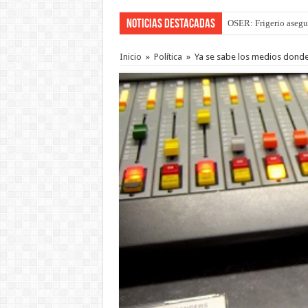
Noticias Destacadas
OSER: Frigerio asegu
Inicio
»
Política
»
Ya se sabe los medios donde 