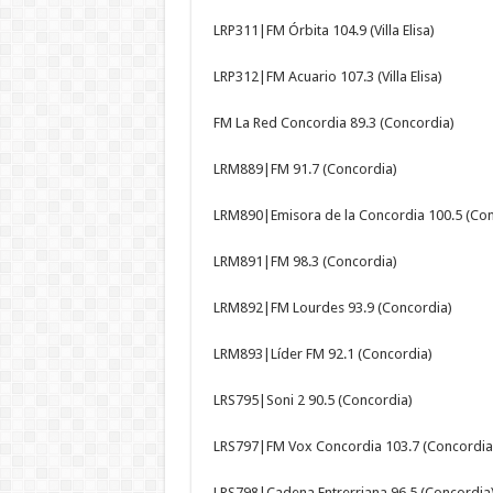
LRP311|FM Órbita 104.9 (Villa Elisa)
LRP312|FM Acuario 107.3 (Villa Elisa)
FM La Red Concordia 89.3 (Concordia)
LRM889|FM 91.7 (Concordia)
LRM890|Emisora de la Concordia 100.5 (Con
LRM891|FM 98.3 (Concordia)
LRM892|FM Lourdes 93.9 (Concordia)
LRM893|Líder FM 92.1 (Concordia)
LRS795|Soni 2 90.5 (Concordia)
LRS797|FM Vox Concordia 103.7 (Concordia
LRS798|Cadena Entrerriana 96.5 (Concordia