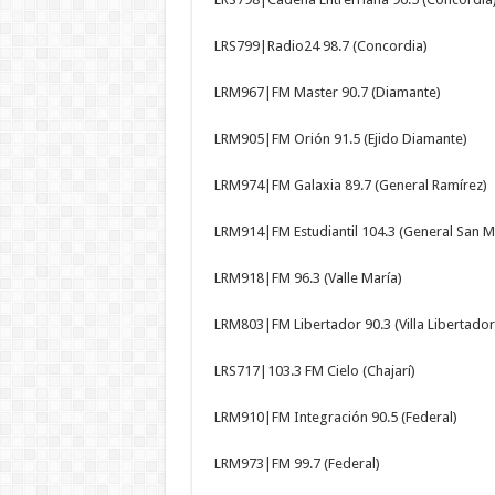
LRS799|Radio24 98.7 (Concordia)
LRM967|FM Master 90.7 (Diamante)
LRM905|FM Orión 91.5 (Ejido Diamante)
LRM974|FM Galaxia 89.7 (General Ramírez)
LRM914|FM Estudiantil 104.3 (General San Ma
LRM918|FM 96.3 (Valle María)
LRM803|FM Libertador 90.3 (Villa Libertador
LRS717|103.3 FM Cielo (Chajarí)
LRM910|FM Integración 90.5 (Federal)
LRM973|FM 99.7 (Federal)