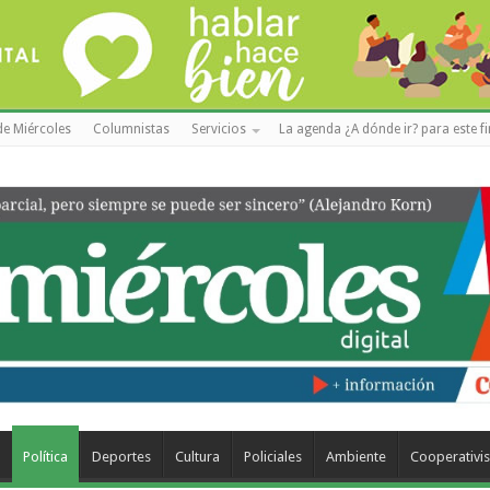
de Miércoles
Columnistas
Servicios
La agenda ¿A dónde ir? para este f
a
Política
Deportes
Cultura
Policiales
Ambiente
Cooperativi