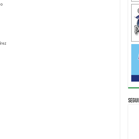
no
írez
Segui