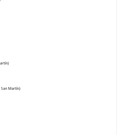
rtín)
 San Martín)