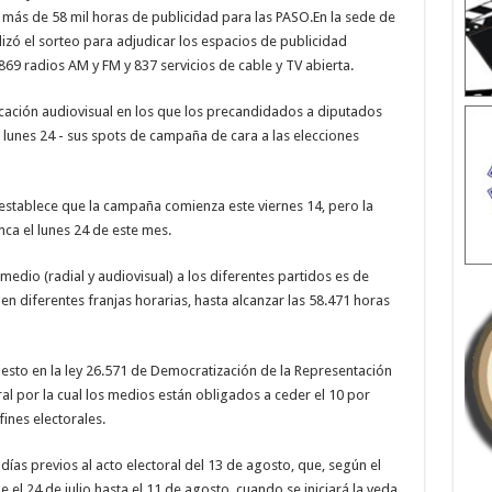
ó más de 58 mil horas de publicidad para las PASO.
En la sede de
alizó el sorteo para adjudicar los espacios de publicidad
869 radios AM y FM y 837 servicios de cable y TV abierta.
cación audiovisual en los que los precandidados a diputados
l lunes 24 - sus spots de campaña de cara a las elecciones
establece que la campaña comienza este viernes 14, pero la
ca el lunes 24 de este mes.
medio (radial y audiovisual) a los diferentes partidos es de
en diferentes franjas horarias, hasta alcanzar las 58.471 horas
uesto en la ley 26.571 de Democratización de la Representación
oral por la cual los medios están obligados a ceder el 10 por
ines electorales.
días previos al acto electoral del 13 de agosto, que, según el
l 24 de julio hasta el 11 de agosto, cuando se iniciará la veda.