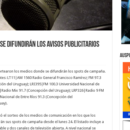
se difundirán los avisos publicitarios
Ausp
sortearon los medios donde se difundirán los spots de campaña.
ntes:
LT11|AM 1560 Radio General Francisco Ramírez; FM 97.3
ción del Uruguay); LRI395|FM 100.3 Universidad Nacional de
|Radio Mix 91.7 (Concepción del Uruguay); LRP326|Radio 9 FM
Nacional de Entre Ríos 91.3 (Concepción del
uay).
lizó el sorteo de los medios de comunicación en los que los
n sus spots de campaña desde el lunes 24. El listado incluye a
ble y dos canales de televisión abierta. A nivel nacional se