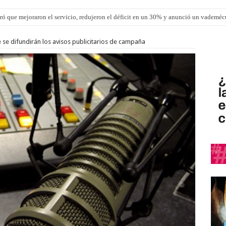
ró que mejoraron el servicio, redujeron el déficit en un 30% y anunció un vademé
se difundirán los avisos publicitarios de campaña