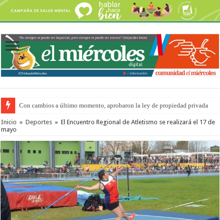
Con cambios a último momento, aprobaron la ley de propiedad privada
Adopción en Entre Ríos: el 35% de los 90 niños, niñas y adolescentes que 
Inicio
»
Deportes
»
El Encuentro Regional de Atletismo se realizará el 17 de
mayo