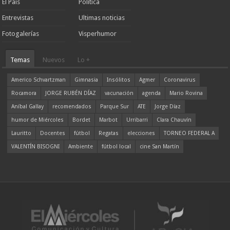
El País
Política
Entrevistas
Ultimas noticias
Fotogalerías
Visperhumor
Temas
Nuevos
Lo +
Americo Schvartzman
Gimnasia
Insólitos
Agmer
Coronavirus
Rocamora
JORGE RUBÉN DÍAZ
vacunación
agenda
Mario Rovina
Aníbal Gallay
recomendados
Parque Sur
ATE
Jorge Díaz
humor de Miércoles
Bordet
Marbot
Urribarri
Clara Chauvín
Lauritto
Docentes
fútbol
Regatas
elecciones
TORNEO FEDERAL A
VALENTÍN BISOGNI
Ambiente
fútbol local
cine San Martín