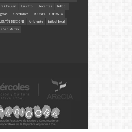
ara Chauvín
Lauritto
Docentes
fútbol
gatas
elecciones
TORNEO FEDERAL A
LENTÍN BISOGNI
Ambiente
fútbol local
ne San Martín