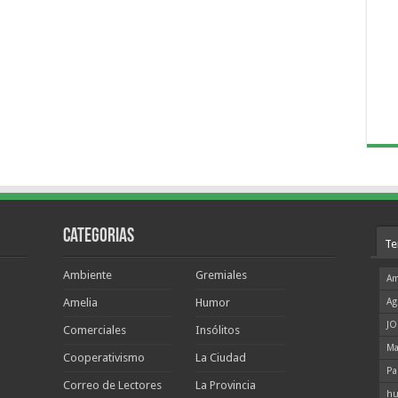
Categorias
Te
Ambiente
Gremiales
Am
Amelia
Humor
Ag
JO
Comerciales
Insólitos
Ma
Cooperativismo
La Ciudad
Pa
Correo de Lectores
La Provincia
hu