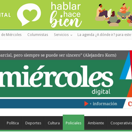
 de Miércoles
Columnistas
Servicios
La agenda ¿A dónde ir? para este 
a
Política
Deportes
Cultura
Policiales
Ambiente
Cooperativi