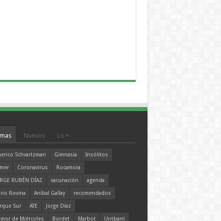
mas
Nuevos
Lo +
erico Schvartzman
Gimnasia
Insólitos
mer
Coronavirus
Rocamora
RGE RUBÉN DÍAZ
vacunación
agenda
rio Rovina
Aníbal Gallay
recomendados
rque Sur
ATE
Jorge Díaz
mor de Miércoles
Bordet
Marbot
Urribarri