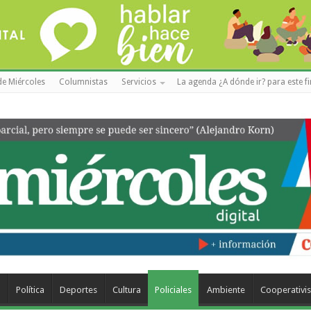
de Miércoles
Columnistas
Servicios
La agenda ¿A dónde ir? para este f
a
Política
Deportes
Cultura
Policiales
Ambiente
Cooperativi