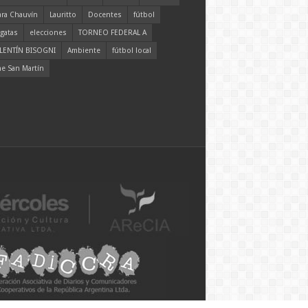
ara Chauvín
Lauritto
Docentes
fútbol
gatas
elecciones
TORNEO FEDERAL A
LENTÍN BISOGNI
Ambiente
fútbol local
ne San Martín