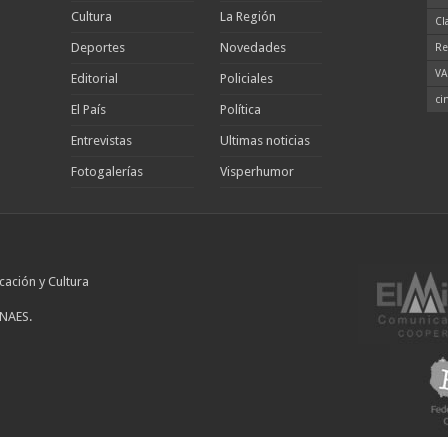
Cultura
La Región
Cl
Deportes
Novedades
Re
VA
Editorial
Policiales
ci
El País
Política
Entrevistas
Ultimas noticias
Fotogalerías
Visperhumor
cación y Cultura
INAES.