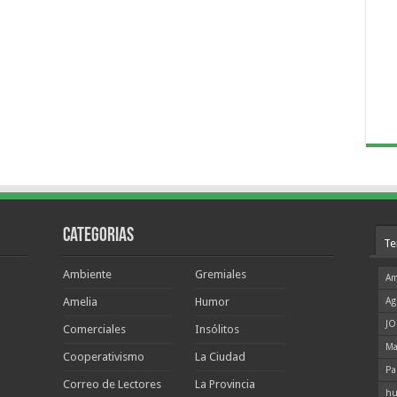
Categorias
Te
Ambiente
Gremiales
Am
Amelia
Humor
Ag
JO
Comerciales
Insólitos
Ma
Cooperativismo
La Ciudad
Pa
Correo de Lectores
La Provincia
hu