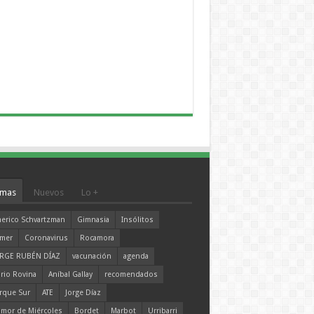
mas
Nuevos
Lo +
erico Schvartzman
Gimnasia
Insólitos
mer
Coronavirus
Rocamora
RGE RUBÉN DÍAZ
vacunación
agenda
rio Rovina
Aníbal Gallay
recomendados
rque Sur
ATE
Jorge Díaz
mor de Miércoles
Bordet
Marbot
Urribarri