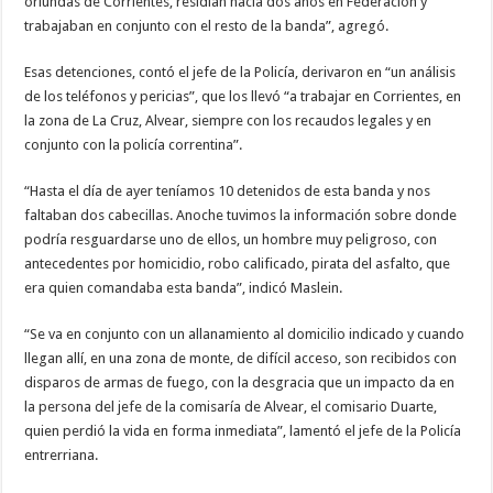
oriundas de Corrientes, residían hacía dos años en Federación y
trabajaban en conjunto con el resto de la banda”, agregó.
Esas detenciones, contó el jefe de la Policía, derivaron en “un análisis
de los teléfonos y pericias”, que los llevó “a trabajar en Corrientes, en
la zona de La Cruz, Alvear, siempre con los recaudos legales y en
conjunto con la policía correntina”.
“Hasta el día de ayer teníamos 10 detenidos de esta banda y nos
faltaban dos cabecillas. Anoche tuvimos la información sobre donde
podría resguardarse uno de ellos, un hombre muy peligroso, con
antecedentes por homicidio, robo calificado, pirata del asfalto, que
era quien comandaba esta banda”, indicó Maslein.
“Se va en conjunto con un allanamiento al domicilio indicado y cuando
llegan allí, en una zona de monte, de difícil acceso, son recibidos con
disparos de armas de fuego, con la desgracia que un impacto da en
la persona del jefe de la comisaría de Alvear, el comisario Duarte,
quien perdió la vida en forma inmediata”, lamentó el jefe de la Policía
entrerriana.