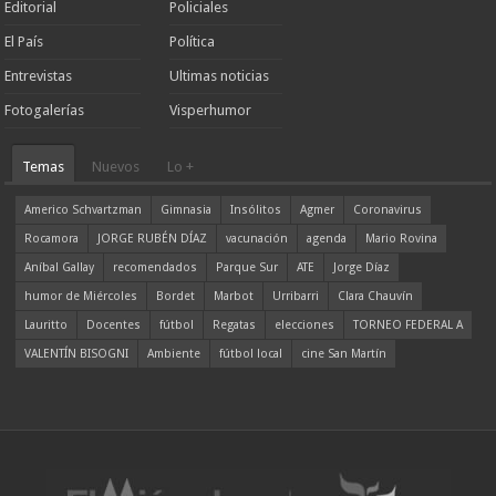
Editorial
Policiales
El País
Política
Entrevistas
Ultimas noticias
Fotogalerías
Visperhumor
Temas
Nuevos
Lo +
Americo Schvartzman
Gimnasia
Insólitos
Agmer
Coronavirus
Rocamora
JORGE RUBÉN DÍAZ
vacunación
agenda
Mario Rovina
Aníbal Gallay
recomendados
Parque Sur
ATE
Jorge Díaz
humor de Miércoles
Bordet
Marbot
Urribarri
Clara Chauvín
Lauritto
Docentes
fútbol
Regatas
elecciones
TORNEO FEDERAL A
VALENTÍN BISOGNI
Ambiente
fútbol local
cine San Martín