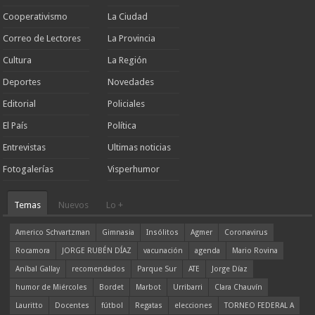
Cooperativismo
La Ciudad
Correo de Lectores
La Provincia
Cultura
La Región
Deportes
Novedades
Editorial
Policiales
El País
Política
Entrevistas
Ultimas noticias
Fotogalerías
Visperhumor
Temas
Nuevos
Lo +
Americo Schvartzman
Gimnasia
Insólitos
Agmer
Coronavirus
Rocamora
JORGE RUBÉN DÍAZ
vacunación
agenda
Mario Rovina
Aníbal Gallay
recomendados
Parque Sur
ATE
Jorge Díaz
humor de Miércoles
Bordet
Marbot
Urribarri
Clara Chauvín
Lauritto
Docentes
fútbol
Regatas
elecciones
TORNEO FEDERAL A