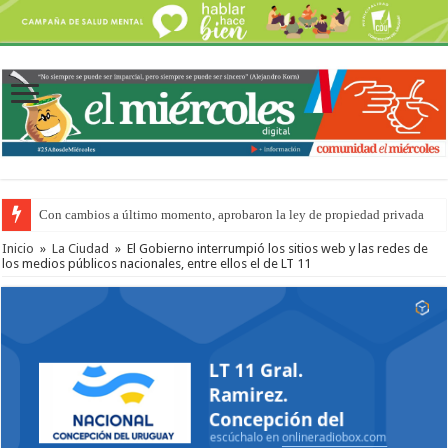
Con cambios a último momento, aprobaron la ley de propiedad privada
Adopción en Entre Ríos: el 35% de los 90 niños, niñas y adolescentes que 
Inicio
»
La Ciudad
»
El Gobierno interrumpió los sitios web y las redes de
los medios públicos nacionales, entre ellos el de LT 11