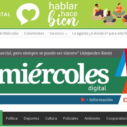
de Miércoles
Columnistas
Servicios
La agenda ¿A dónde ir? para este f
Política
Deportes
Cultura
Policiales
Ambiente
Cooperativi