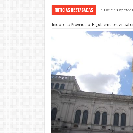
Noticias Destacadas
La Justicia suspende 
Se presentará la obra
Inicio
»
La Provincia
»
El gobierno provincial 