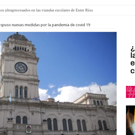
los ultraprocesados en las viandas escolares de Entre Ríos
 “La Runfla de los Macanos”
dispuso nuevas medidas por la pandemia de covid 19