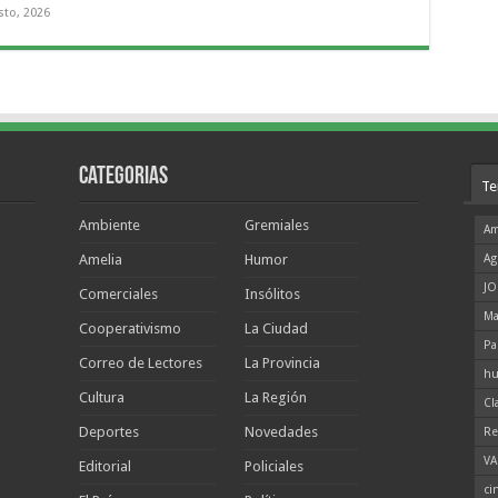
sto, 2026
Categorias
Te
Ambiente
Gremiales
Am
Amelia
Humor
Ag
JO
Comerciales
Insólitos
Ma
Cooperativismo
La Ciudad
Pa
Correo de Lectores
La Provincia
hu
Cultura
La Región
Cl
Deportes
Novedades
Re
VA
Editorial
Policiales
ci