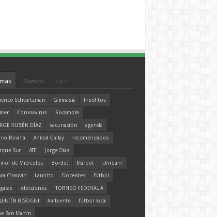
mas
Nuevos
Lo +
erico Schvartzman
Gimnasia
Insólitos
mer
Coronavirus
Rocamora
RGE RUBÉN DÍAZ
vacunación
agenda
rio Rovina
Aníbal Gallay
recomendados
rque Sur
ATE
Jorge Díaz
mor de Miércoles
Bordet
Marbot
Urribarri
ara Chauvín
Lauritto
Docentes
fútbol
gatas
elecciones
TORNEO FEDERAL A
LENTÍN BISOGNI
Ambiente
fútbol local
ne San Martín