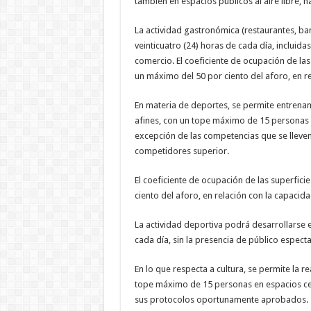
también en espacios públicos al aire libre,
La actividad gastronómica (restaurantes, bare
veinticuatro (24) horas de cada día, incluida
comercio. El coeficiente de ocupación de las
un máximo del 50 por ciento del aforo, en r
En materia de deportes, se permite entrenam
afines, con un tope máximo de 15 personas 
excepción de las competencias que se lleve
competidores superior.
El coeficiente de ocupación de las superfic
ciento del aforo, en relación con la capacid
La actividad deportiva podrá desarrollarse en
cada día, sin la presencia de público espect
En lo que respecta a cultura, se permite la r
tope máximo de 15 personas en espacios ce
sus protocolos oportunamente aprobados.