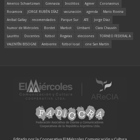
Americo Schvartzman
Gimnasia
Insólitos
Agmer
Coronavirus
Rocamora
JORGE RUBÉN DÍAZ
vacunación
agenda
Mario Rovina
Aníbal Gallay
recomendados
Parque Sur
ATE
Jorge Díaz
humor de Miércoles
Bordet
Marbot
Urribarri
Clara Chauvín
Lauritto
Docentes
fútbol
Regatas
elecciones
TORNEO FEDERAL A
VALENTÍN BISOGNI
Ambiente
fútbol local
cine San Martín
Editado por la Cooperativa El Miércoles Comunicación y Cultura