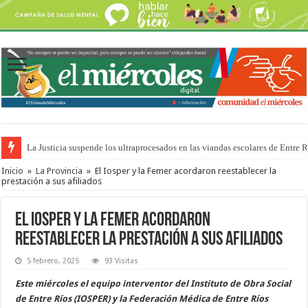
La Justicia suspende los ultraprocesados en las viandas escolares de Entre 
Se presentará la obra “La Runfla de los Macanos”
Inicio
»
La Provincia
»
El Iosper y la Femer acordaron reestablecer la
prestación a sus afiliados
El Iosper y la Femer acordaron
reestablecer la prestación a sus afiliados
5 febrero, 2025
93 Visitas
Este miércoles el equipo interventor del Instituto de Obra Social
de Entre Ríos (IOSPER) y la Federación Médica de Entre Ríos