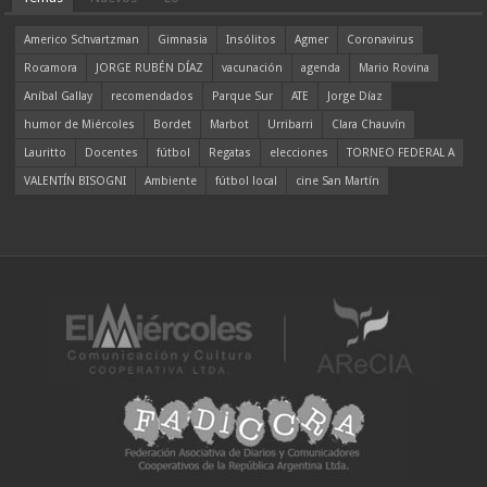
Americo Schvartzman
Gimnasia
Insólitos
Agmer
Coronavirus
Rocamora
JORGE RUBÉN DÍAZ
vacunación
agenda
Mario Rovina
Aníbal Gallay
recomendados
Parque Sur
ATE
Jorge Díaz
humor de Miércoles
Bordet
Marbot
Urribarri
Clara Chauvín
Lauritto
Docentes
fútbol
Regatas
elecciones
TORNEO FEDERAL A
VALENTÍN BISOGNI
Ambiente
fútbol local
cine San Martín