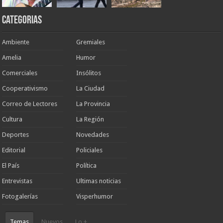
Categorias
Ambiente
Gremiales
Amelia
Humor
Comerciales
Insólitos
Cooperativismo
La Ciudad
Correo de Lectores
La Provincia
Cultura
La Región
Deportes
Novedades
Editorial
Policiales
El País
Política
Entrevistas
Ultimas noticias
Fotogalerías
Visperhumor
Temas
Nuevos
Lo +