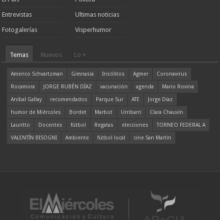
Entrevistas
Ultimas noticias
Fotogalerías
Visperhumor
Temas
Nuevos
Lo +
Americo Schvartzman
Gimnasia
Insólitos
Agmer
Coronavirus
Rocamora
JORGE RUBÉN DÍAZ
vacunación
agenda
Mario Rovina
Aníbal Gallay
recomendados
Parque Sur
ATE
Jorge Díaz
humor de Miércoles
Bordet
Marbot
Urribarri
Clara Chauvín
Lauritto
Docentes
fútbol
Regatas
elecciones
TORNEO FEDERAL A
VALENTÍN BISOGNI
Ambiente
fútbol local
cine San Martín