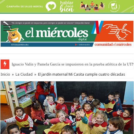
Ignacio Valín y Pamela García se impusieron en la prueba atlética de la UT
Traigo el litoral en mi canción: 100 años de Aníbal Sampayo
Inicio
»
La Ciudad
»
El jardín maternal Mi Casita cumple cuatro décadas